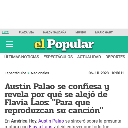
HOY:
PLAZA VEA
NALDY SALDAÑA
MUNDO
MARIO HART
SAM
ÚLTIMAS NOTICIAS
ESPECTÁCULOS
ACTUALIDAD
DEPORTES
Espectáculos
Nacionales
06 JUL 2023 | 10:56 H
Austin Palao se confiesa y
revela por qué se alejó de
Flavia Laos: "Para que
reproduzcan su canción"
En
América Hoy,
Austin Palao
se sinceró sobre la presunta
ruptura con
Flavia Laos
y dejó entrever que todo fue