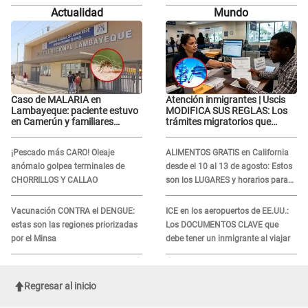
necesitar tu prueba de ADN
RECONCILIACIÓN con Marcelo
Actualidad
Mundo
Tinelli en TV argentina
Caso de MALARIA en
Atención inmigrantes | Uscis
Lambayeque: paciente estuvo
MODIFICA SUS REGLAS: Los
en Camerún y familiares
trámites migratorios que
denuncian demora en
podrían necesitar tu prueba de
tratamiento
ADN
¡Pescado más CARO! Oleaje
ALIMENTOS GRATIS en California
anómalo golpea terminales de
desde el 10 al 13 de agosto: Estos
CHORRILLOS Y CALLAO
son los LUGARES y horarios para
recibir la ayuda
Vacunación CONTRA el DENGUE:
ICE en los aeropuertos de EE.UU.:
estas son las regiones priorizadas
Los DOCUMENTOS CLAVE que
por el Minsa
debe tener un inmigrante al viajar
Regresar al inicio