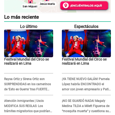
Lo más reciente
Lo último
Espectáculos
Festival Mundial del Circo se
Festival Mundial del Circo se
realizará en Lima
realizará en Lima
Raysa Ortiz y Sirena Ortiz son
¡YA TIENE NUEVO GALÁN! Pamela
SORPRENDIDAS en los camerinos
López habría ENCONTRADO el
de ‘Esto es Guerra’ tras FUERTE
amor con joven empresario y Pati
ENFRENTAMIENTO con Gabriel
Lorena la ECHA en VIVO
Moisés: “Gracias”
Atención inmigrantes | Uscis
¡NO SE GUARDÓ NADA! Magaly
MODIFICA SUS REGLAS: Los
Medina TILDA a Milett Figueroa de
trámites migratorios que podrían
“mosquita muerta” y cuestiona su