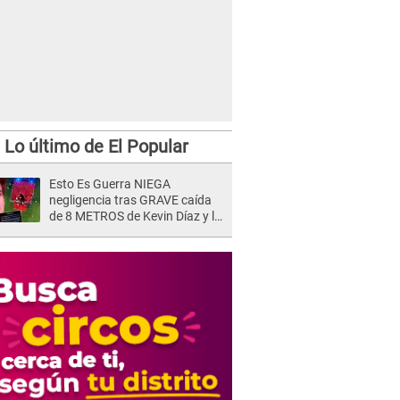
Lo último de El Popular
Esto Es Guerra NIEGA
negligencia tras GRAVE caída
de 8 METROS de Kevin Díaz y lo
SEÑALAN: "No adoptó la
postura correcta"