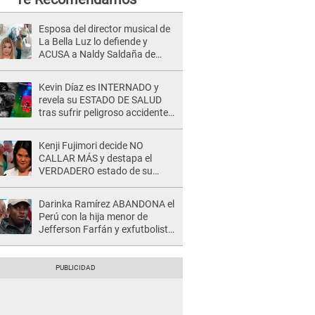
Esposa del director musical de
La Bella Luz lo defiende y
ACUSA a Naldy Saldaña de
tener una relación con él y
otros integrantes
Kevin Díaz es INTERNADO y
revela su ESTADO DE SALUD
tras sufrir peligroso accidente
en 'EEG' y caer desde altura de
ocho metros
Kenji Fujimori decide NO
CALLAR MÁS y destapa el
VERDADERO estado de su
relación familiar con Keiko
Fujimori: "Mi familia es Érika, mi
Darinka Ramírez ABANDONA el
suegra..."
Perú con la hija menor de
Jefferson Farfán y exfutbolista
REACCIONA: "A ti que..."