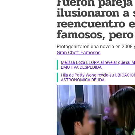
Fueron pareja
ilusionaron a
reencuentro e
famosos, pero
Protagonizaron una novela en 2008 y
Gran Chef: Famosos
.
Melissa Loza LLORA al revelar que su M
EMOTIVA DESPEDIDA
Hija de Patty Wong revela su UBICACIÓN
ASTRONÓMICA DEUDA