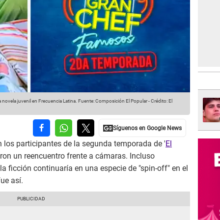
novela juvenil en Frecuencia Latina.
Fuente: Composición El Popular
-
Crédito: El
 los participantes de la segunda temporada de '
El
aron un reencuentro frente a cámaras. Incluso
a ficción continuaría en una especie de "spin-off" en el
ue así.