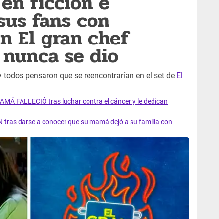
 en ficción e
 sus fans con
n El gran chef
 nunca se dio
 todos pensaron que se reencontrarían en el set de
El
AMÁ FALLECIÓ tras luchar contra el cáncer y le dedican
 tras darse a conocer que su mamá dejó a su familia con