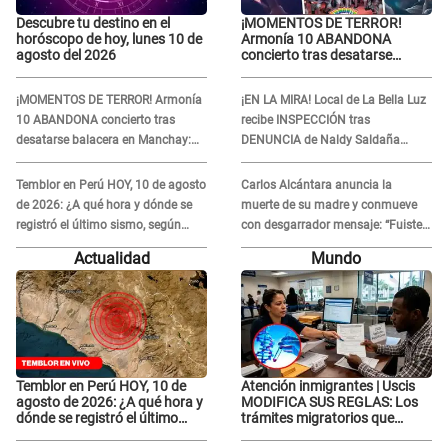
Descubre tu destino en el
¡MOMENTOS DE TERROR!
horóscopo de hoy, lunes 10 de
Armonía 10 ABANDONA
agosto del 2026
concierto tras desatarse
balacera en Manchay:
Exponen impactantes
¡MOMENTOS DE TERROR! Armonía
¡EN LA MIRA! Local de La Bella Luz
imágenes
10 ABANDONA concierto tras
recibe INSPECCIÓN tras
desatarse balacera en Manchay:
DENUNCIA de Naldy Saldaña
Exponen impactantes imágenes
contra el exdirector César Sánchez
Temblor en Perú HOY, 10 de agosto
Carlos Alcántara anuncia la
de 2026: ¿A qué hora y dónde se
muerte de su madre y conmueve
registró el último sismo, según
con desgarrador mensaje: “Fuiste
IGP?
una gran mujer”
Actualidad
Mundo
Temblor en Perú HOY, 10 de
Atención inmigrantes | Uscis
agosto de 2026: ¿A qué hora y
MODIFICA SUS REGLAS: Los
dónde se registró el último
trámites migratorios que
sismo, según IGP?
podrían necesitar tu prueba de