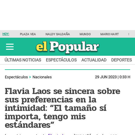
HOY:
PLAZA VEA
NALDY SALDAÑA
MUNDO
MARIO HART
SAM
ÚLTIMAS NOTICIAS
ESPECTÁCULOS
ACTUALIDAD
DEPORTES
Espectáculos
Nacionales
29 JUN 2023 | 0:33 H
Flavia Laos se sincera sobre
sus preferencias en la
intimidad: “El tamaño sí
importa, tengo mis
estándares”