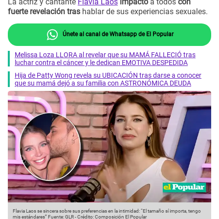
La actriz y cantante
Flavia Laos
impactó
a todos
con
fuerte revelación tras
hablar de sus experiencias sexuales.
Únete al canal de Whatsapp de El Popular
Melissa Loza LLORA al revelar que su MAMÁ FALLECIÓ tras
luchar contra el cáncer y le dedican EMOTIVA DESPEDIDA
Hija de Patty Wong revela su UBICACIÓN tras darse a conocer
que su mamá dejó a su familia con ASTRONÓMICA DEUDA
Flavia Laos se sincera sobre sus preferencias en la intimidad: “El tamaño sí importa, tengo
mis estándares”
Fuente: GLR
-
Crédito: Composición El Popular