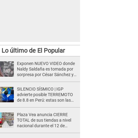
Lo último de El Popular
Exponen NUEVO VIDEO donde
Naldy Saldaña es tomada por
sorpresa por César Sánchez y
ella evidencia su REACCIÓN: Le
agarró la mano
SILENCIO SÍSMICO | IGP
advierte posible TERREMOTO
de 8.8 en Perú: estas son las
zonas más expuestas
Plaza Vea anuncia CIERRE
TOTAL de sus tiendas a nivel
nacional durante el 12 de
agosto por este MOTIVO