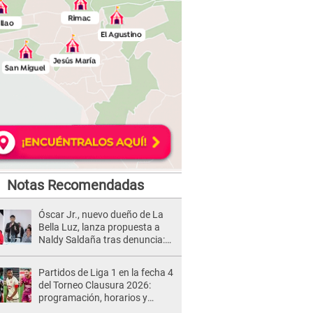
Notas Recomendadas
Óscar Jr., nuevo dueño de La
Bella Luz, lanza propuesta a
Naldy Saldaña tras denuncia:
“Va a haber otro tipo de ley”
Partidos de Liga 1 en la fecha 4
del Torneo Clausura 2026:
programación, horarios y
dónde ver