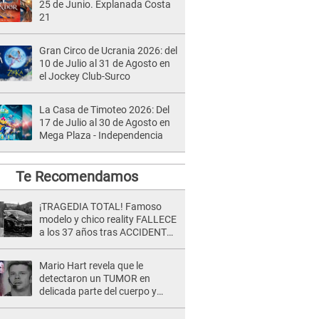
25 de Junio. Explanada Costa
21
Gran Circo de Ucrania 2026: del
10 de Julio al 31 de Agosto en
el Jockey Club-Surco
La Casa de Timoteo 2026: Del
17 de Julio al 30 de Agosto en
Mega Plaza - Independencia
Te Recomendamos
¡TRAGEDIA TOTAL! Famoso
modelo y chico reality FALLECE
a los 37 años tras ACCIDENTE
durante la grabación de un
comercial
Mario Hart revela que le
detectaron un TUMOR en
delicada parte del cuerpo y
expone diagnóstico: "Dolores
muy fuertes..."