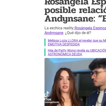
Rosángela Esp
posible relac
Andynsane: “E
La exchica reality
Rosángela Espino
Andynsane
. ¿Qué dijo de él?
Melissa Loza LLORA al revelar que su M
EMOTIVA DESPEDIDA
Hija de Patty Wong revela su UBICACIÓN
ASTRONÓMICA DEUDA