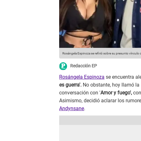
Rosángela Espinoza se refirió sobre su presunto vínculo
Redacción EP
Rosángela Espinoza
se encuentra ale
es guerra'.
No obstante, hoy llamó la 
conversación con '
Amor y fuego',
cont
Asimismo, decidió aclarar los rumor
Andynsane
.