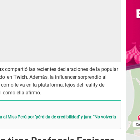
lax
compartió las recientes declaraciones de la popular
do' en
Twich
. Además, la influencer sorprendió al
cómo le va en la plataforma, lejos del reality de
l como ella afirmó.
l Miss Perú por 'pérdida de credibilidad' y jura: "No volvería