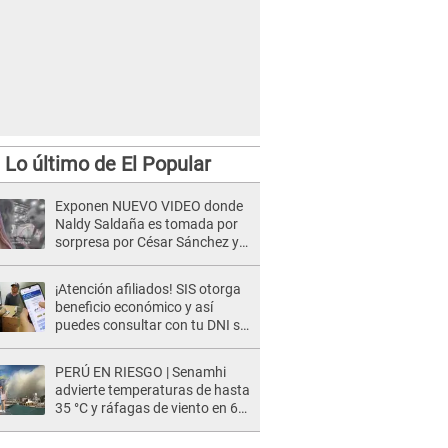
Lo último de El Popular
Exponen NUEVO VIDEO donde
Naldy Saldaña es tomada por
sorpresa por César Sánchez y
ella evidencia su REACCIÓN: Le
agarró la mano
¡Atención afiliados! SIS otorga
beneficio económico y así
puedes consultar con tu DNI si
te corresponde
PERÚ EN RIESGO | Senamhi
advierte temperaturas de hasta
35 °C y ráfagas de viento en 6
regiones del país