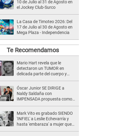
10 de Julio al 31 de Agosto en
el Jockey Club-Surco
La Casa de Timoteo 2026: Del
17 de Julio al 30 de Agosto en
Mega Plaza - Independencia
Te Recomendamos
Mario Hart revela que le
detectaron un TUMOR en
delicada parte del cuerpo y
expone diagnóstico: "Dolores
muy fuertes..."
Óscar Junior SE DIRIGE a
Naldy Saldaña con
IMPENSADA propuesta como
nuevo líder de 'La Bella Luz' tras
denuncia: "Otro tipo de ley..."
Mark Vito es grabado SIENDO
'INFIEL' a Leslie Echevarría y
hasta 'embaraza' a mujer que
sería su AMANTE: "¡Eres un
desgraciado! "