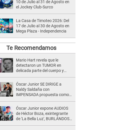
10 de Julio al 31 de Agosto en
el Jockey Club-Surco
La Casa de Timoteo 2026: Del
17 de Julio al 30 de Agosto en
Mega Plaza - Independencia
Te Recomendamos
Mario Hart revela que le
detectaron un TUMOR en
delicada parte del cuerpo y
expone diagnóstico: "Dolores
muy fuertes..."
Óscar Junior SE DIRIGE a
Naldy Saldaña con
IMPENSADA propuesta como
nuevo líder de 'La Bella Luz' tras
denuncia: "Otro tipo de ley..."
Óscar Junior expone AUDIOS
de Héctor Boza, exintegrante
de 'La Bella Luz', BURLÁNDOSE
de Anely Dávila tras acusarlo
de maltrato: "Grábame..."