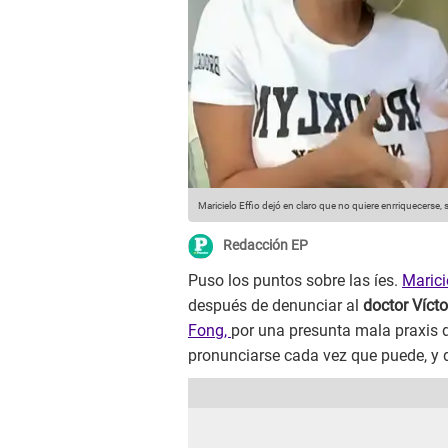
Maricielo Effio dejó en claro que no quiere enrriquecerse, 
Redacción EP
Puso los puntos sobre las íes.
Marici
después de denunciar al
doctor Víct
Fong,
por una presunta mala praxis du
pronunciarse cada vez que puede, y d