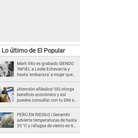
Lo último de El Popular
Mark Vito es grabado SIENDO
'INFIEL' a Leslie Echevarría y
hasta 'embaraza' a mujer que
sería su AMANTE: "¡Eres un
desgraciado! "
¡Atención afiliados! SIS otorga
beneficio económico y así
puedes consultar con tu DNI si
te corresponde
PERÚ EN RIESGO | Senamhi
advierte temperaturas de hasta
35 °C y ráfagas de viento en 6
regiones del país