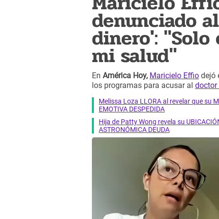
Maricielo Effi
denunciado al
dinero': "Sol
mi salud"
En
América Hoy,
Maricielo Effio
dejó 
los programas para acusar al
doctor
Melissa Loza LLORA al revelar que su M
EMOTIVA DESPEDIDA
Hija de Patty Wong revela su UBICACIÓN
ASTRONÓMICA DEUDA