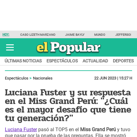
HOY:
CASO LIZETH MARZANO
JAIME BAYLY
MUNDO
JEFFERSON F
ÚLTIMAS NOTICIAS
ESPECTÁCULOS
ACTUALIDAD
DEPORTES
Espectáculos
Nacionales
22 JUN 2023 | 15:27 H
Luciana Fuster y su respuesta
en el Miss Grand Perú: "¿Cuál
es el mayor desafío que tiene
tu generación?"
Luciana Fuster
pasó al TOP5 en el
Miss Grand Perú
y tuvo
que pasar por la prueba de las preguntas. Ella se mostró