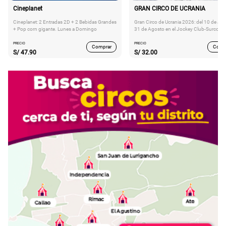
Cineplanet
GRAN CIRCO DE UCRANIA
Cineplanet: 2 Entradas 2D + 2 Bebidas Grandes
Gran Circo de Ucrania 2026: del 10 de Juli
+ Pop corn gigante. Lunes a Domingo
31 de Agosto en el Jockey Club-Surco
PRECIO
PRECIO
Comprar
Comp
S/
47.90
S/
32.00