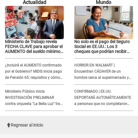
Actualidad
Mundo
casi cuatro meses
casi cuatro meses
Ministerio de Trabajo revela
No solo es el pago del Seguro
FECHA CLAVE para aprobar el
Social en EE.UU.: Los 3
AUMENTO del sueldo mínimo:
cheques que podrían recibir
"Tenemos que activar..."
millones de personas en
agosto
¿Incluirá el AUMENTO confirmado
HORROR EN WALMART |
por el Gobierno? MIDIS inicia pago
Encuentran CÁDAVER de un
de Pensión 65: requisitos y cómo
hombre cerca al supermercado y
obtener el beneficio economico
esto reveló la autopsia que le
realizaron
Ministerio Público inicia
CONFIRMADO | EE.UU.
INVESTIGACIÓN PRELIMINAR
DEPORTARÁ AUTOMÁTICAMENTE
contra orquesta "La Bella Luz" tras
a personas que no completaron
DENUNCIA de Naldy Saldaña
este formulario clave
Regresar al inicio