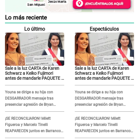
Lo más reciente
Lo último
Espectáculos
Sale a la luz CARTA de Karen
Sale a la luz CARTA de Karen
Schwarz a Keiko Fujimori
Schwarz a Keiko Fujimori
antes de mandarle PAQUETE y
antes de mandarle PAQUETE y
revelan intermediario: "En el
revelan intermediario: "En el
cargo..."
cargo..."
Youna se dirige a su hija con
Youna se dirige a su hija con
DESGARRADOR mensaje tras
DESGARRADOR mensaje tras
presenciar agresión de Bryan
presenciar agresión de Bryan
Torres a Samahara Lobatón:
Torres a Samahara Lobatón:
"Perdóname mi amor"
"Perdóname mi amor"
¡SE RECONCILIARON! Milett
¡SE RECONCILIARON! Milett
Figueroa y Marcelo Tinelli
Figueroa y Marcelo Tinelli
REAPARECEN juntos en Barranco
REAPARECEN juntos en Barranco
luego de estar SEPARADOS durante
luego de estar SEPARADOS durante