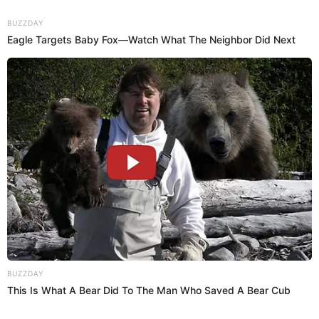
comida, debido a que la carne no estaba cocida.
"Esto no se puede probar, más bien pídenos disculpas,
eres el peor del grupo", le dijo Javier Masías muy
ofuscado.
21:22
22/6/2023
Mr. Peet logró ganar el primer reto
de 'El Gran Chef Famosos'
Mr. Peet
se quedó con el primer reto de '
El Gran Chef
Famosos'.
“Es la primera vez que participo en un
reality como este”, expresó muy emocionado en un
primer momento.
"No sé si vaya a volver a ganar otro reto, por eso
quiero que mi madre sepa, que sí he ganado es