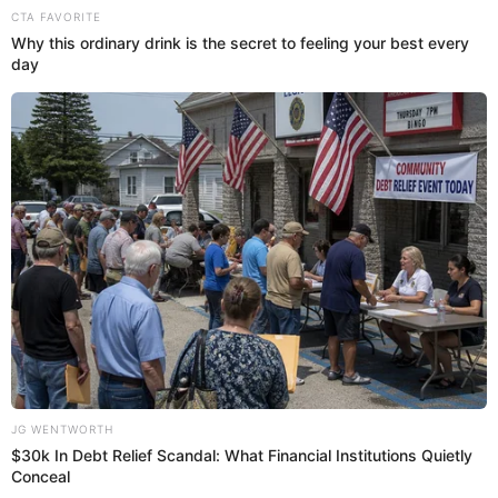
El actor
Jesús Neyra
no sorprendió al jurado y se
convirtió en el primer sentenciado.
21:43
22/6/2023
Primer salvado de la noche:
Mónica Torres