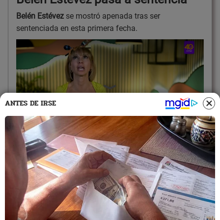
Belén Estévez
se mostró apenada tras ser
sentenciada en esta primera fecha.
ANTES DE IRSE
21:44
22/6/2023
Ale Fuller se salva y pasa a la
siguiente etapa