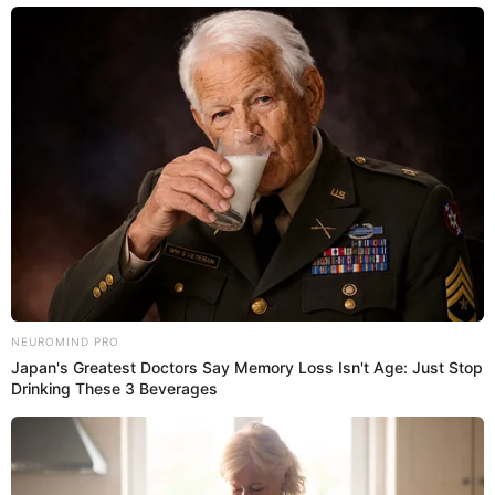
La actriz
Mónica Torres
se convirtió en la primera
salvada de la noche.
21:35
22/6/2023
Junior Silva es comparado con
Miguel Vergara
El jurado comenzó con las evaluaciones de este