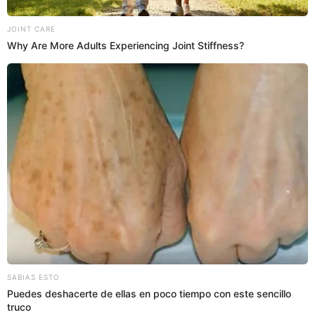
Segundo plato de la noche: Bistec
con tallarines verdes
Los participantes en esta segunda temporada la tiene
difícil. Luego de preparar los sesos de ternera, el
segundo plato impuesto por el jurado dejó con la
boca abierta a todos. Los artistas prepararán bistec
con tallarines verdes.
Mr. Peet
tuvo lista la carne
apanada como beneficio tras ganar el primer reto.
21:25
22/6/2023
Junior Silva la pasó mal en el
primer reto
Junior Silva
recibió críticas por parte de los jurados
por su primer plato.Incluso, se negaron a degustar su