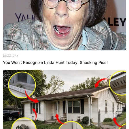
a la hora de encender la cocina. "No, me quemé, por
qué yo",dijo. Al instante fue atendida y no pasó a
mayores.
20:40
22/6/2023
El primer plato de la noche: Sesos
de ternera
El primer plato de la noche sorprendió a todos los
concursantes. ¿Se animarán a preparar los sesos de
ternera?