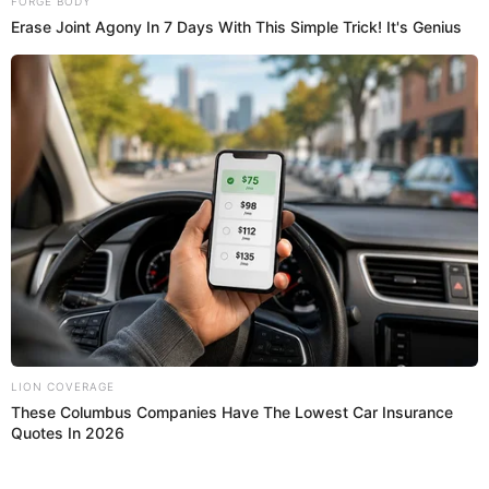
Gran Chef Famosos
El jurado de
El Gran Chef Famosos
hizo su ingreso y
aseguró que los participantes tienen la valla alta tras
los concursantes de la primera temporada.
20:37
22/6/2023
Belén Estévez ingresó al programa