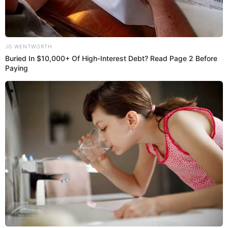
La influencer
Ale Fuller
quedó en shock al ser salvada
por el jurado y pasar a la siguiente ronda.
21:43
22/6/2023
Primer sentenciado de la noche:
Jesús Neyra