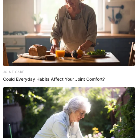
segundo plato.
Nelly Rossinelli
aseguró que
Junior
Silva
tiene cierto similitud con el exparticipante
Miguel Vergara
a la hora de cocinar.
21:33
22/6/2023
Belén Estéves se fustró tras no
poder lucirse con sus tallarines