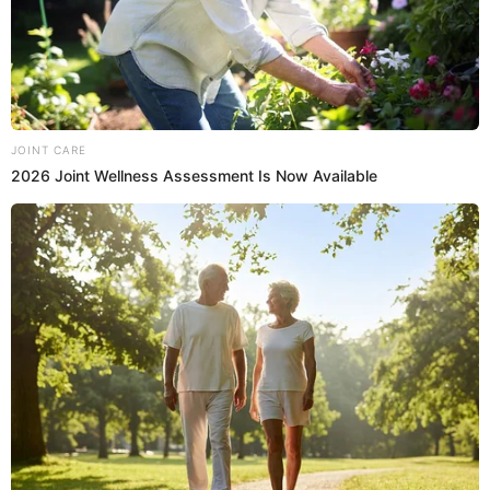
verdes
Belén Estévez
no pudo evitar llorar de fustración al ver
que no le salía bien la preparación de sus tallarines
verdes.
21:32
22/6/2023
Junior Silva recibe atención de
personal médico
El actor
Junior Silva
tuvo que ser atendido por un
equipo médico tras cortarse un dedo con un cuchillo.
Luego de ser revisado, continuó con la preparación de
su platillo.
21:29
22/6/2023