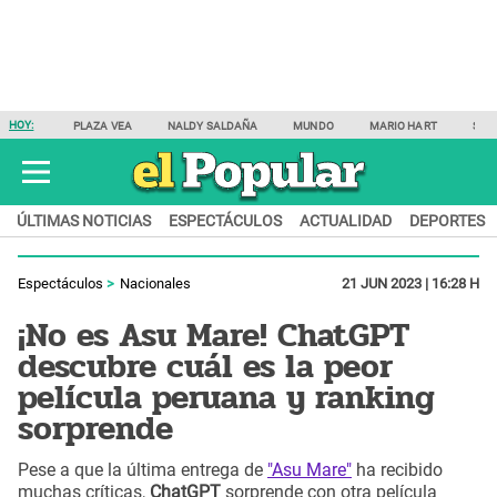
HOY:
PLAZA VEA
NALDY SALDAÑA
MUNDO
MARIO HART
SAM
ÚLTIMAS NOTICIAS
ESPECTÁCULOS
ACTUALIDAD
DEPORTES
Espectáculos
Nacionales
21 JUN 2023 | 16:28 H
¡No es Asu Mare! ChatGPT
descubre cuál es la peor
película peruana y ranking
sorprende
Pese a que la última entrega de
"Asu Mare"
ha recibido
muchas críticas,
ChatGPT
sorprende con otra película