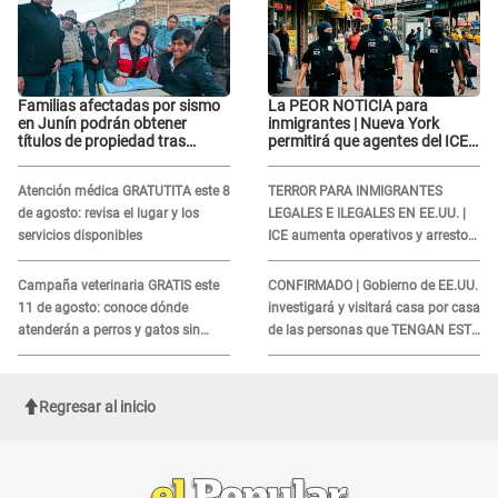
Familias afectadas por sismo
La PEOR NOTICIA para
en Junín podrán obtener
inmigrantes | Nueva York
títulos de propiedad tras
permitirá que agentes del ICE
importante acuerdo de Cofopri
si puedan CUBRIRSE EL
ROSTRO
Atención médica GRATUTITA este 8
TERROR PARA INMIGRANTES
de agosto: revisa el lugar y los
LEGALES E ILEGALES EN EE.UU. |
servicios disponibles
ICE aumenta operativos y arrestos
a extranjeros en aeropuertos
Campaña veterinaria GRATIS este
CONFIRMADO | Gobierno de EE.UU.
11 de agosto: conoce dónde
investigará y visitará casa por casa
atenderán a perros y gatos sin
de las personas que TENGAN ESTE
costo
TRABAJO
Regresar al inicio