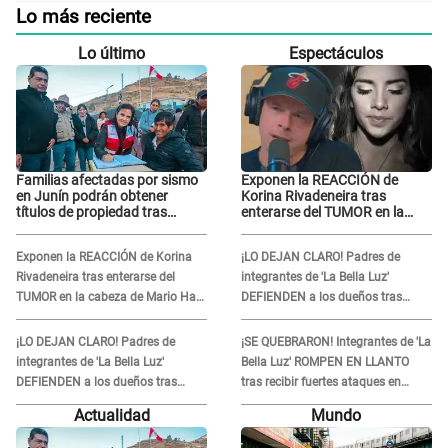
Lo más reciente
Lo último
Espectáculos
Familias afectadas por sismo
Exponen la REACCIÓN de
en Junín podrán obtener
Korina Rivadeneira tras
títulos de propiedad tras
enterarse del TUMOR en la
importante acuerdo de Cofopri
cabeza de Mario Hart: "Ella
estaba muy..."
Exponen la REACCIÓN de Korina
¡LO DEJAN CLARO! Padres de
Rivadeneira tras enterarse del
integrantes de 'La Bella Luz'
TUMOR en la cabeza de Mario Hart:
DEFIENDEN a los dueños tras
"Ella estaba muy..."
denuncia: “Nunca vimos nada...”
¡LO DEJAN CLARO! Padres de
¡SE QUEBRARON! Integrantes de 'La
integrantes de 'La Bella Luz'
Bella Luz' ROMPEN EN LLANTO
DEFIENDEN a los dueños tras
tras recibir fuertes ataques en
denuncia: “Nunca vimos nada...”
redes por DENUNCIA de acoso
Actualidad
Mundo
contra Naldy Saldaña