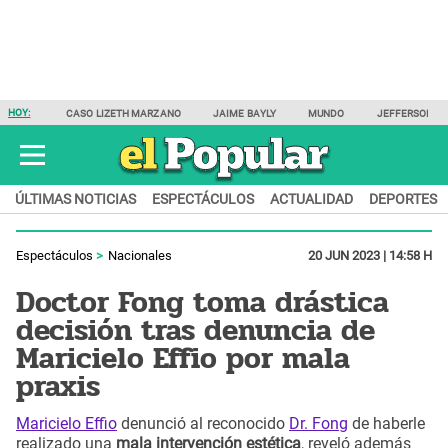
HOY:
CASO LIZETH MARZANO
JAIME BAYLY
MUNDO
JEFFERSON F
ÚLTIMAS NOTICIAS
ESPECTÁCULOS
ACTUALIDAD
DEPORTES
Espectáculos
Nacionales
20 JUN 2023 | 14:58 H
Doctor Fong toma drástica
decisión tras denuncia de
Maricielo Effio por mala
praxis
Maricielo Effio
denunció al reconocido
Dr. Fong
de haberle
realizado una
mala intervención estética
, reveló además