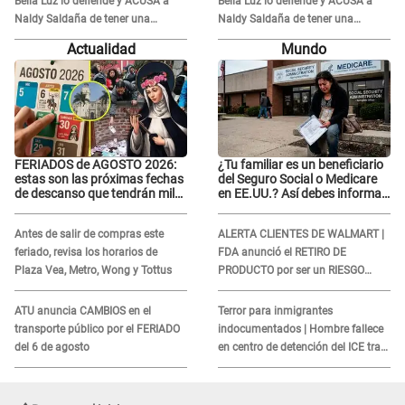
Bella Luz lo defiende y ACUSA a
Bella Luz lo defiende y ACUSA a
Naldy Saldaña de tener una
Naldy Saldaña de tener una
relación con él y otros integrantes
relación con él y otros integrantes
Actualidad
Mundo
FERIADOS de AGOSTO 2026:
¿Tu familiar es un beneficiario
estas son las próximas fechas
del Seguro Social o Medicare
de descanso que tendrán miles
en EE.UU.? Así debes informar
de peruanos
sobre su muerte para EVITAR
COBROS
Antes de salir de compras este
ALERTA CLIENTES DE WALMART |
feriado, revisa los horarios de
FDA anunció el RETIRO DE
Plaza Vea, Metro, Wong y Tottus
PRODUCTO por ser un RIESGO
MORTAL para consumidores: ¿Cuál
es?
ATU anuncia CAMBIOS en el
Terror para inmigrantes
transporte público por el FERIADO
indocumentados | Hombre fallece
del 6 de agosto
en centro de detención del ICE tras
sufrir una "emergencia médica"