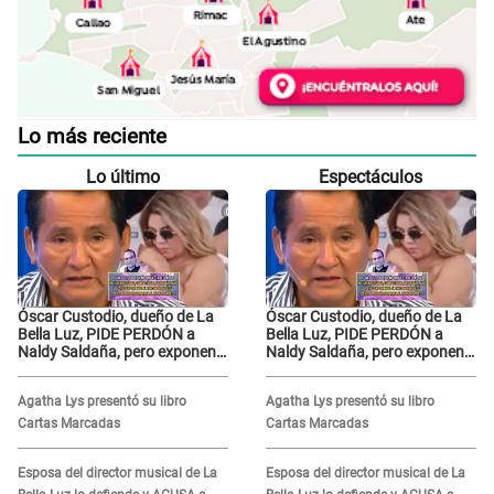
Lo más reciente
Lo último
Espectáculos
Óscar Custodio, dueño de La
Óscar Custodio, dueño de La
Bella Luz, PIDE PERDÓN a
Bella Luz, PIDE PERDÓN a
Naldy Saldaña, pero exponen
Naldy Saldaña, pero exponen
audio donde le reclama por
audio donde le reclama por
VIDEOS: "No hay necesidad de
VIDEOS: "No hay necesidad de
Agatha Lys presentó su libro
Agatha Lys presentó su libro
grabar"
grabar"
Cartas Marcadas
Cartas Marcadas
Esposa del director musical de La
Esposa del director musical de La