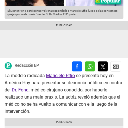
El Doctor Fong optó por no volver a responderle a Maricielo Effio luego de las constantes
quejas por mala praxis
Fuente: GLR
-
Crédito: El Popular
Redacción EP
La modelo radicada
Maricielo Effio
se presentó hoy en
América Hoy para presentar su denuncia pública en contra
del
Dr. Fong
, médico cirujano conocido, por haberle
realizado una mala praxis. La actriz reveló además que el
médico no se ha vuelto a comunicar con ella luego de la
intervención.