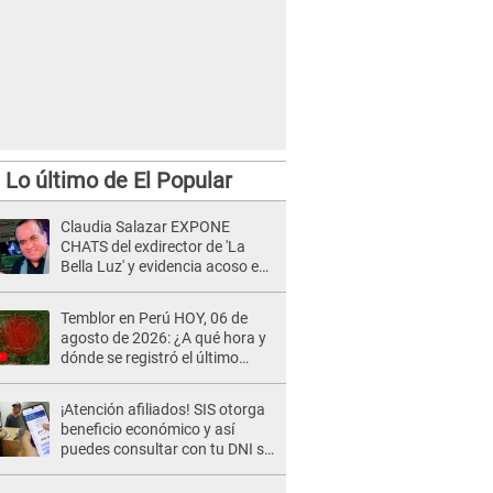
Lo último de El Popular
Claudia Salazar EXPONE
CHATS del exdirector de 'La
Bella Luz' y evidencia acoso e
insistencia: "Vas a estar
conmigo, no pasa nada"
Temblor en Perú HOY, 06 de
agosto de 2026: ¿A qué hora y
dónde se registró el último
sismo, según IGP?
¡Atención afiliados! SIS otorga
beneficio económico y así
puedes consultar con tu DNI si
te corresponde