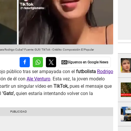
¿Para Rodrigo Cuba?
Fuente: GLR/ TikTok
-
Crédito: Composición El Popular
ojo público tras ser ampayada con el
futbolista
Rodrigo
ción de él con
Ale Venturo
. Esta vez, la joven modelo
partir un singular vídeo en
TikTok,
pues el mensaje que
el
'Gato',
quien estaría intentando volver con la