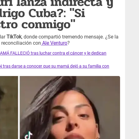
ri lanza indirecta y
rigo Cuba?: "Si
astro conmigo"
lar
TikTok
, donde compartió tremendo mensaje. ¿Se la
 reconciliación con
Ale Venturo
?
AMÁ FALLECIÓ tras luchar contra el cáncer y le dedican
 tras darse a conocer que su mamá dejó a su familia con