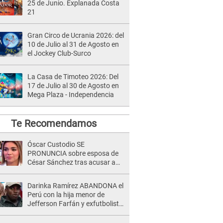
25 de Junio. Explanada Costa
21
Gran Circo de Ucrania 2026: del
10 de Julio al 31 de Agosto en
el Jockey Club-Surco
La Casa de Timoteo 2026: Del
17 de Julio al 30 de Agosto en
Mega Plaza - Independencia
Te Recomendamos
Óscar Custodio SE
PRONUNCIA sobre esposa de
César Sánchez tras acusar a
Naldy Saldaña de ser PAREJA
del músico: "Lo dejo en manos
Darinka Ramírez ABANDONA el
de la justicia"
Perú con la hija menor de
Jefferson Farfán y exfutbolista
REACCIONA: "A ti que..."