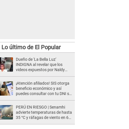
Lo último de El Popular
Dueño de 'La Bella Luz'
INDIGNA al revelar que los
videos expuestos por Naldy
Saldaña pueden ser EDITADOS:
"Yo tengo sus dos visitas..."
¡Atención afiliados! SIS otorga
beneficio económico y así
puedes consultar con tu DNI si
te corresponde
PERÚ EN RIESGO | Senamhi
advierte temperaturas de hasta
35 °C y ráfagas de viento en 6
regiones del país