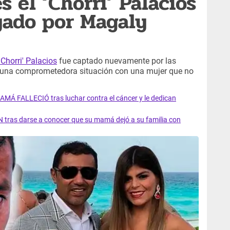
 el ‘Chorri’ Palacios
yado por Magaly
'Chorri' Palacios
fue captado nuevamente por las
una comprometedora situación con una mujer que no
AMÁ FALLECIÓ tras luchar contra el cáncer y le dedican
 tras darse a conocer que su mamá dejó a su familia con