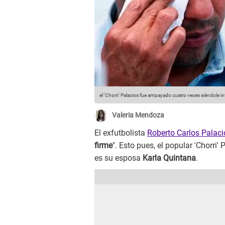
el 'Chorri' Palacios fue ampayado cuatro veces siéndole in
Valeria Mendoza
El exfutbolista
Roberto Carlos Palaci
firme
". Esto pues, el popular 'Chorri
es su esposa
Karla Quintana
.