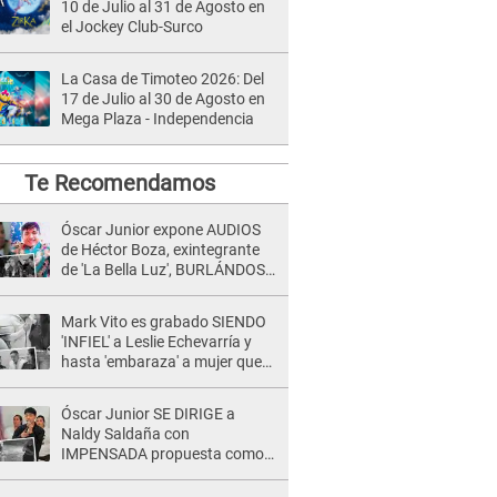
10 de Julio al 31 de Agosto en
el Jockey Club-Surco
La Casa de Timoteo 2026: Del
17 de Julio al 30 de Agosto en
Mega Plaza - Independencia
Te Recomendamos
Óscar Junior expone AUDIOS
de Héctor Boza, exintegrante
de 'La Bella Luz', BURLÁNDOSE
de Anely Dávila tras acusarlo
de maltrato: "Grábame..."
Mark Vito es grabado SIENDO
'INFIEL' a Leslie Echevarría y
hasta 'embaraza' a mujer que
sería su AMANTE: "¡Eres un
desgraciado! "
Óscar Junior SE DIRIGE a
Naldy Saldaña con
IMPENSADA propuesta como
nuevo líder de 'La Bella Luz' tras
denuncia: "Otro tipo de ley..."