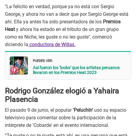
"La felicito en verdad, porque ya no está con Sergio
George, y ahora no van a decir que por Sergio George está
ahí. Ella ya antes ha sido presentadora de los
Premios
Heat
y ahora ha estado en el tributo de un gran grupo
como es Niche, les guste o no les guste", comenzó
diciendo la
conductora de Willax.
PUEDES VER:
Así fueron los ‘looks’ que los artistas peruanos
llevaron en los Premios Heat 2023
Rodrigo González elogió a Yahaira
Plasencia
El pasado 9 de junio, el popular
'Peluchín'
usó su espacio
televisivo para comentar sobre la participación de la
intérprete de 'Cobarde' en el evento internacional.
“Te guste o no te guste, está ahí, es una peruana que está