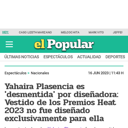
HOY:
CASO LIZETH MARZANO
MELCOCHITA
MARK VITO
JEFFERSO
ÚLTIMAS NOTICIAS
ESPECTÁCULOS
ACTUALIDAD
DEPORTES
Espectáculos
Nacionales
16 JUN 2023 | 11:43 H
Yahaira Plasencia es
'desmentida' por diseñadora:
Vestido de los Premios Heat
2023 no fue diseñado
exclusivamente para ella