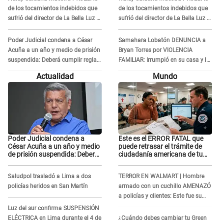
de los tocamientos indebidos que
de los tocamientos indebidos que
sufrió del director de La Bella Luz y
sufrió del director de La Bella Luz y
SE QUIEBRA: "Estaba asustada"
SE QUIEBRA: "Estaba asustada"
Poder Judicial condena a César
Samahara Lobatón DENUNCIA a
Acuña a un año y medio de prisión
Bryan Torres por VIOLENCIA
suspendida: Deberá cumplir reglas
FAMILIAR: Irrumpió en su casa y la
de conducta
atacó en la calle
Actualidad
Mundo
Poder Judicial condena a
Este es el ERROR FATAL que
César Acuña a un año y medio
puede retrasar el trámite de
de prisión suspendida: Deberá
ciudadanía americana de tu
cumplir reglas de conducta
hijo nacido en el extranjero
Saludpol trasladó a Lima a dos
TERROR EN WALMART | Hombre
policías heridos en San Martín
armado con un cuchillo AMENAZÓ
a policías y clientes: Este fue su
INSÓLITO FINAL
Luz del sur confirma SUSPENSIÓN
ELÉCTRICA en Lima durante el 4 de
¿Cuándo debes cambiar tu Green