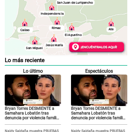
Lo más reciente
Lo último
Espectáculos
Bryan Torres DESMIENTE a
Bryan Torres DESMIENTE a
Samahara Lobatón tras
Samahara Lobatón tras
denuncia por violencia familiar
denuncia por violencia familiar
y toma dura decisión: "Otra
y toma dura decisión: "Otra
mentira, que me perdonen mis
mentira, que me perdonen mis
Naldy Saldaña muestra PRUEBAS
Naldy Saldaña muestra PRUEBAS
hijos, pero..."
hijos, pero..."