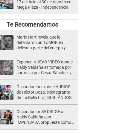
17 de Julio al 30 de Agosto en
Mega Plaza - Independencia
Te Recomendamos
Mario Hart revela que le
detectaron un TUMOR en
delicada parte del cuerpo y
expone diagnóstico: "Dolores
muy fuertes..."
Exponen NUEVO VIDEO donde
Naldy Saldaña es tomada por
sorpresa por César Sánchez y
ella evidencia su REACCIÓN: Le
agarró la mano
Óscar Junior expone AUDIOS
de Héctor Boza, exintegrante
de 'La Bella Luz', BURLÁNDOSE
de Anely Dávila tras acusarlo
de maltrato: "Grábame..."
Óscar Junior SE DIRIGE a
Naldy Saldaña con
IMPENSADA propuesta como
nuevo líder de 'La Bella Luz' tras
denuncia: "Otro tipo de ley..."