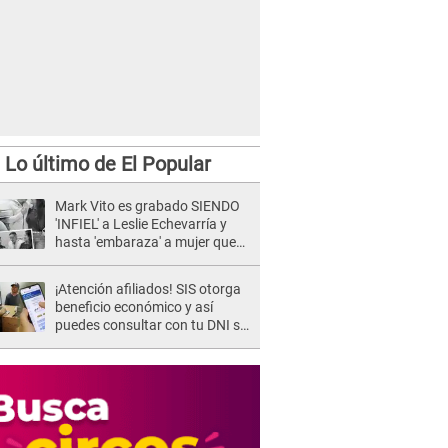
Lo último de El Popular
Mark Vito es grabado SIENDO
'INFIEL' a Leslie Echevarría y
hasta 'embaraza' a mujer que
sería su AMANTE: "¡Eres un
desgraciado! "
¡Atención afiliados! SIS otorga
beneficio económico y así
puedes consultar con tu DNI si
te corresponde