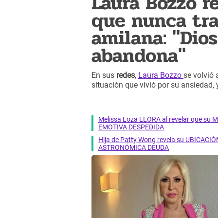
Laura Bozzo r
que nunca tra
amilana: "Dio
abandona"
En sus
redes
,
Laura Bozzo
se volvió
situación que vivió por su ansiedad,
Melissa Loza LLORA al revelar que su M
EMOTIVA DESPEDIDA
Hija de Patty Wong revela su UBICACIÓN
ASTRONÓMICA DEUDA