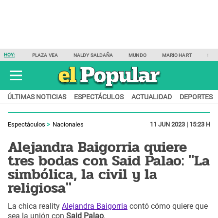
HOY:
PLAZA VEA
NALDY SALDAÑA
MUNDO
MARIO HART
SAM
ÚLTIMAS NOTICIAS
ESPECTÁCULOS
ACTUALIDAD
DEPORTES
Espectáculos
Nacionales
11 JUN 2023 | 15:23 H
Alejandra Baigorria quiere
tres bodas con Said Palao: "La
simbólica, la civil y la
religiosa"
La chica reality
Alejandra Baigorria
contó cómo quiere que
sea la unión con
Said Palao
.