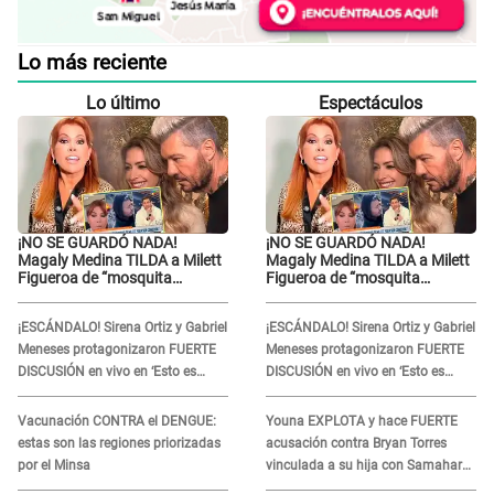
Lo más reciente
Lo último
Espectáculos
¡NO SE GUARDÓ NADA!
¡NO SE GUARDÓ NADA!
Magaly Medina TILDA a Milett
Magaly Medina TILDA a Milett
Figueroa de “mosquita
Figueroa de “mosquita
muerta” y cuestiona su
muerta” y cuestiona su
RECONCILIACIÓN con
RECONCILIACIÓN con
¡ESCÁNDALO! Sirena Ortiz y Gabriel
¡ESCÁNDALO! Sirena Ortiz y Gabriel
Marcelo Tinelli en TV argentina
Marcelo Tinelli en TV argentina
Meneses protagonizaron FUERTE
Meneses protagonizaron FUERTE
DISCUSIÓN en vivo en ‘Esto es
DISCUSIÓN en vivo en ‘Esto es
Guerra’: “Ya no quiero...”
Guerra’: “Ya no quiero...”
Vacunación CONTRA el DENGUE:
Youna EXPLOTA y hace FUERTE
estas son las regiones priorizadas
acusación contra Bryan Torres
por el Minsa
vinculada a su hija con Samahara
Lobatón: "Le volvió a..."