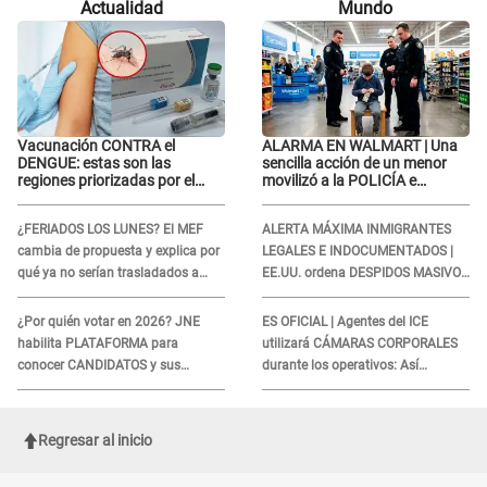
Actualidad
Mundo
Vacunación CONTRA el
ALARMA EN WALMART | Una
DENGUE: estas son las
sencilla acción de un menor
regiones priorizadas por el
movilizó a la POLICÍA e
Minsa
iniciaron una investigación por
lo hallado: ¿Qué ocurrió?
¿FERIADOS LOS LUNES? El MEF
ALERTA MÁXIMA INMIGRANTES
cambia de propuesta y explica por
LEGALES E INDOCUMENTADOS |
qué ya no serían trasladados a
EE.UU. ordena DESPIDOS MASIVOS
viernes
y DEPORTACIONES a estos
extranjeros
¿Por quién votar en 2026? JNE
ES OFICIAL | Agentes del ICE
habilita PLATAFORMA para
utilizará CÁMARAS CORPORALES
conocer CANDIDATOS y sus
durante los operativos: Así
propuestas
afectará a inmigrantes
Regresar al inicio