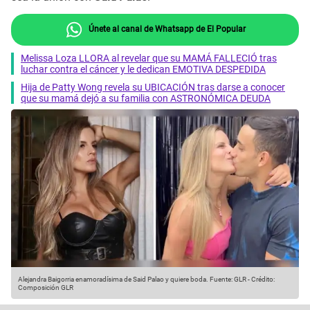
Únete al canal de Whatsapp de El Popular
Melissa Loza LLORA al revelar que su MAMÁ FALLECIÓ tras
luchar contra el cáncer y le dedican EMOTIVA DESPEDIDA
Hija de Patty Wong revela su UBICACIÓN tras darse a conocer
que su mamá dejó a su familia con ASTRONÓMICA DEUDA
Alejandra Baigorria enamoradísima de Said Palao y quiere boda.
Fuente: GLR
-
Crédito:
Composición GLR