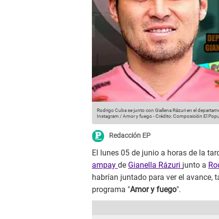
Rodrigo Cuba se junto con Giallena Rázuri en el departa
Instagram / Amor y fuego
-
Crédito: Composición El Popu
Redacción EP
El lunes 05 de junio a horas de la tar
ampay
de
Gianella Rázuri
junto a
Ro
habrían juntado para ver el avance, 
programa "
Amor y fuego
".