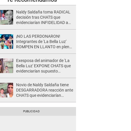
Naldy Saldaña toma RADICAL
decisión tras CHATS que
evidenciarían INFIDELIDAD a
su novio con animador de 'La
Bella Luz': "Un día..."
¡NO LAS PERDONARON!
Integrantes de 'La Bella Luz'
ROMPEN EN LLANTO en pleno
concierto y reciben FUERTES
CRÍTICAS: “La víctima ...”
Exesposa del animador de 'La
Bella Luz' EXPONE CHATS que
evidenciarían supuesto
romance clandestino con Naldy
Saldaña, pese a tener pareja
Novio de Naldy Saldaña tiene
DESGARRADORA reacción ante
CHATS que evidenciarían
INFIDELIDAD con animador de
'La Bella Luz': "Se puso..."