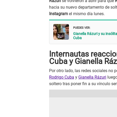
Rázuri
se volvieron a abrir para que
R
hacia su nuevo departamento de solt
Instagram
el mismo día lunes.
PUEDES VER:
Gianella Rázuri y su insóli
Cuba
Internautas reacci
Cuba y Gianella Ráz
Por otro lado, las redes sociales no 
Rodrigo Cuba
y
Gianella Rázuri
luego
soltero tras poner fin a su vínculo s