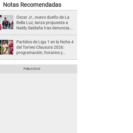
Notas Recomendadas
Óscar Jr., nuevo dueño de La
Bella Luz, lanza propuesta a
Naldy Saldaña tras denuncia:
“Va a haber otro tipo de ley”
Partidos de Liga 1 en la fecha 4
del Torneo Clausura 2026:
programación, horarios y
dónde ver