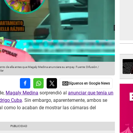
mento de ella antes que Magaly Medina anunciara su ampay.
Fuente: Difusión /
lar
de,
Magaly Medina
sorprendió al
anunciar que tenía un
drigo Cuba
. Sin embargo, aparentemente, ambos se
tal como lo acaban de mostrar las cámaras del