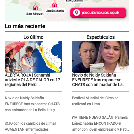
Lo más reciente
Lo último
Espectáculos
ALERTA ROJA | Senamhi
Novio de Naldy Saldaña
advierte OLA DE CALOR en 17
ENFURECE tras exponerse
regiones del Perú:
CHATS con animador de La
temperaturas alcanzarán
Bella Luz y ADVIERTE:
hasta los 37 °C
"Estúp@&# que cree que..."
Novio de Naldy Saldaña
Festival Mundial del Circo se
ENFURECE tras exponerse CHATS
realizará en Lima
con animador de La Bella Luz y
ADVIERTE: "Estúp@&# que cree
¡YA TIENE NUEVO GALÁN! Pamela
que..."
¡OJO con los cambios de clima!
López habría ENCONTRADO el
AUMENTAN enfermedades
amor con joven empresario y Pati