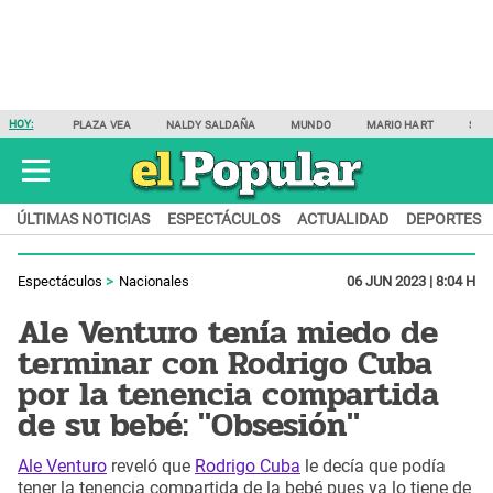
HOY:
PLAZA VEA
NALDY SALDAÑA
MUNDO
MARIO HART
SAM
ÚLTIMAS NOTICIAS
ESPECTÁCULOS
ACTUALIDAD
DEPORTES
Espectáculos
Nacionales
06 JUN 2023 | 8:04 H
Ale Venturo tenía miedo de
terminar con Rodrigo Cuba
por la tenencia compartida
de su bebé: "Obsesión"
Ale Venturo
reveló que
Rodrigo Cuba
le decía que podía
tener la tenencia compartida de la bebé pues ya lo tiene de