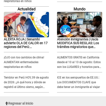
respiratorias en niños
Lorena la ECHA en VIVO
Actualidad
Mundo
ALERTA ROJA | Senamhi
Atención inmigrantes | Uscis
advierte OLA DE CALOR en 17
MODIFICA SUS REGLAS: Los
regiones del Perú:
trámites migratorios que
temperaturas alcanzarán
podrían necesitar tu prueba de
hasta los 37 °C
ADN
¡OJO con los cambios de clima!
ALIMENTOS GRATIS en California
AUMENTAN enfermedades
desde el 10 al 13 de agosto: Estos
respiratorias en niños
son los LUGARES y horarios para
recibir la ayuda
Temblor en Perú HOY, 09 de agosto
ICE en los aeropuertos de EE.UU.:
de 2026: ¿A qué hora y dónde se
Los DOCUMENTOS CLAVE que
registró el último sismo, según
debe tener un inmigrante al viajar
IGP?
Regresar al inicio