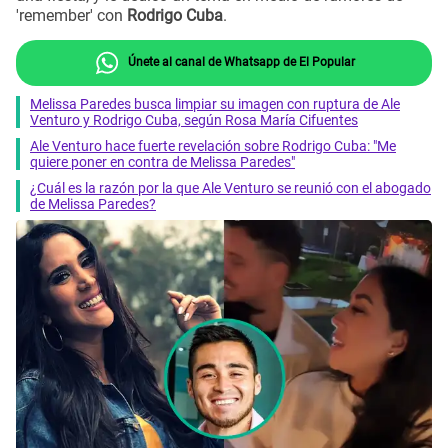
'remember' con
Rodrigo Cuba
.
Únete al canal de Whatsapp de El Popular
Melissa Paredes busca limpiar su imagen con ruptura de Ale
Venturo y Rodrigo Cuba, según Rosa María Cifuentes
Ale Venturo hace fuerte revelación sobre Rodrigo Cuba: "Me
quiere poner en contra de Melissa Paredes"
¿Cuál es la razón por la que Ale Venturo se reunió con el abogado
de Melissa Paredes?