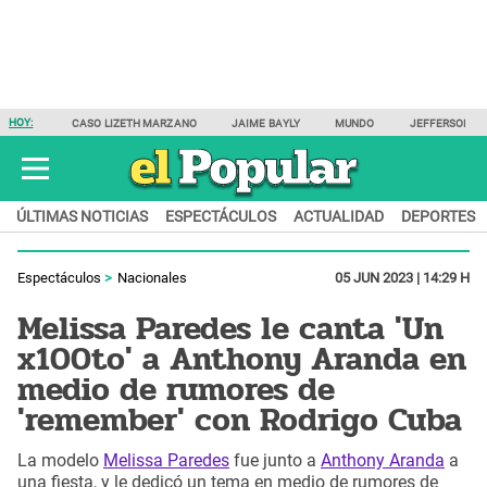
HOY:
CASO LIZETH MARZANO
JAIME BAYLY
MUNDO
JEFFERSON F
ÚLTIMAS NOTICIAS
ESPECTÁCULOS
ACTUALIDAD
DEPORTES
Espectáculos
Nacionales
05 JUN 2023 | 14:29 H
Melissa Paredes le canta 'Un
x100to' a Anthony Aranda en
medio de rumores de
'remember' con Rodrigo Cuba
La modelo
Melissa Paredes
fue junto a
Anthony Aranda
a
una fiesta, y le dedicó un tema en medio de rumores de