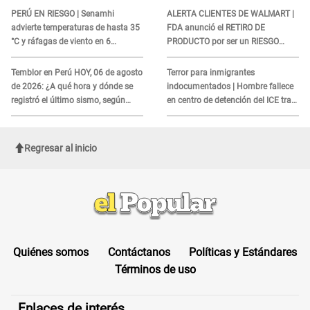
COBROS
PERÚ EN RIESGO | Senamhi
ALERTA CLIENTES DE WALMART |
advierte temperaturas de hasta 35
FDA anunció el RETIRO DE
°C y ráfagas de viento en 6
PRODUCTO por ser un RIESGO
regiones del país
MORTAL para consumidores: ¿Cuál
es?
Temblor en Perú HOY, 06 de agosto
Terror para inmigrantes
de 2026: ¿A qué hora y dónde se
indocumentados | Hombre fallece
registró el último sismo, según
en centro de detención del ICE tras
IGP?
sufrir una "emergencia médica"
Regresar al inicio
Quiénes somos
Contáctanos
Políticas y Estándares
Términos de uso
Enlaces de interés