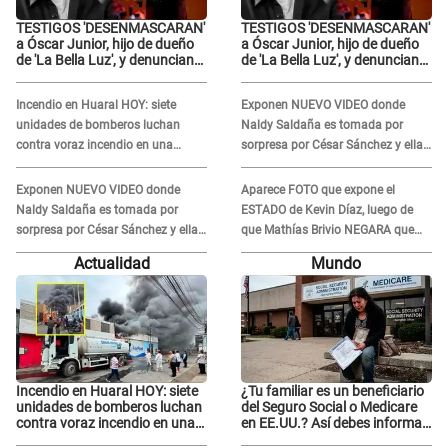
TESTIGOS 'DESENMASCARAN'
TESTIGOS 'DESENMASCARAN'
a Óscar Junior, hijo de dueño
a Óscar Junior, hijo de dueño
de 'La Bella Luz', y denuncian
de 'La Bella Luz', y denuncian
maltratos en la orquesta: "Los
maltratos en la orquesta: "Los
humilla..."
humilla..."
Incendio en Huaral HOY: siete
Exponen NUEVO VIDEO donde
unidades de bomberos luchan
Naldy Saldaña es tomada por
contra voraz incendio en una
sorpresa por César Sánchez y ella
ferretería
evidencia su REACCIÓN: Le agarró
la mano
Exponen NUEVO VIDEO donde
Aparece FOTO que expone el
Naldy Saldaña es tomada por
ESTADO de Kevin Díaz, luego de
sorpresa por César Sánchez y ella
que Mathías Brivio NEGARA que
evidencia su REACCIÓN: Le agarró
fue un accidente: Lleva collarín
Actualidad
Mundo
la mano
Incendio en Huaral HOY: siete
¿Tu familiar es un beneficiario
unidades de bomberos luchan
del Seguro Social o Medicare
contra voraz incendio en una
en EE.UU.? Así debes informar
ferretería
sobre su muerte para EVITAR