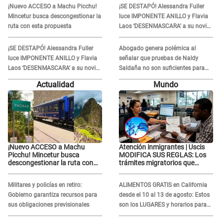
Sánchez
Sánchez
¡Nuevo ACCESO a Machu Picchu!
¡SE DESTAPÓ! Alessandra Fuller
Mincetur busca descongestionar la
luce IMPONENTE ANILLO y Flavia
ruta con esta propuesta
Laos ‘DESENMASCARA’ a su novio
extranjero: “Es su colágeno”
¡SE DESTAPÓ! Alessandra Fuller
Abogado genera polémica al
luce IMPONENTE ANILLO y Flavia
señalar que pruebas de Naldy
Laos ‘DESENMASCARA’ a su novio
Saldaña no son suficientes para
extranjero: “Es su colágeno”
condenar a César Sánchez: "No
Actualidad
Mundo
justifica ser un delito"
¡Nuevo ACCESO a Machu
Atención inmigrantes | Uscis
Picchu! Mincetur busca
MODIFICA SUS REGLAS: Los
descongestionar la ruta con
trámites migratorios que
esta propuesta
podrían necesitar tu prueba de
ADN
Militares y policías en retiro:
ALIMENTOS GRATIS en California
Gobierno garantiza recursos para
desde el 10 al 13 de agosto: Estos
sus obligaciones previsionales
son los LUGARES y horarios para
recibir la ayuda