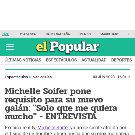
HOY:
PLAZA VEA
NALDY SALDAÑA
MUNDO
MARIO HART
SAM
ÚLTIMAS NOTICIAS
ESPECTÁCULOS
ACTUALIDAD
DEPORTES
Espectáculos
Nacionales
03 JUN 2023 | 16:01 H
Michelle Soifer pone
requisito para su nuevo
galán: "Solo que me quiera
mucho" - ENTREVISTA
Exchica reality,
Michelle Soifer
ya no se siente atraída por
el físico de un hombre, ahora busca que su próxima pareja