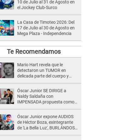
10 de Julio al 31 de Agosto en
el Jockey Club-Surco
La Casa de Timoteo 2026: Del
17 de Julio al 30 de Agosto en
Mega Plaza - Independencia
Te Recomendamos
Mario Hart revela que le
detectaron un TUMOR en
delicada parte del cuerpo y
expone diagnóstico: "Dolores
muy fuertes..."
Óscar Junior SE DIRIGE a
Naldy Saldaña con
IMPENSADA propuesta como
nuevo líder de 'La Bella Luz' tras
denuncia: "Otro tipo de ley..."
Óscar Junior expone AUDIOS
de Héctor Boza, exintegrante
de 'La Bella Luz', BURLÁNDOSE
de Anely Dávila tras acusarlo
de maltrato: "Grábame..."