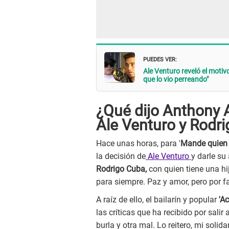
PUEDES VER:
Ale Venturo reveló el moti
que lo vio perreando"
¿Qué dijo Anthony A
Ale Venturo y Rodr
Hace unas horas, para '
Mande quien
la decisión de
Ale Venturo
y darle su
Rodrigo Cuba,
con quien tiene una h
para siempre. Paz y amor, pero por fav
A raíz de ello, el bailarín y popular
'A
las críticas que ha recibido por sali
burla y otra mal. Lo reitero, mi soli