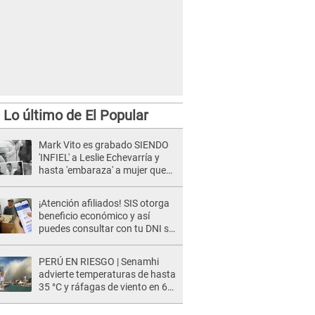
Lo último de El Popular
Mark Vito es grabado SIENDO
'INFIEL' a Leslie Echevarría y
hasta 'embaraza' a mujer que
sería su AMANTE: "¡Eres un
desgraciado! "
¡Atención afiliados! SIS otorga
beneficio económico y así
puedes consultar con tu DNI si
te corresponde
PERÚ EN RIESGO | Senamhi
advierte temperaturas de hasta
35 °C y ráfagas de viento en 6
regiones del país