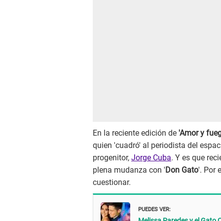
En la reciente edición de
'Amor y fueg
quien 'cuadró' al periodista del espa
progenitor,
Jorge Cuba
. Y es que rec
plena mudanza con '
Don Gato
'. Por
cuestionar.
PUEDES VER:
Melissa Paredes y el Gato 