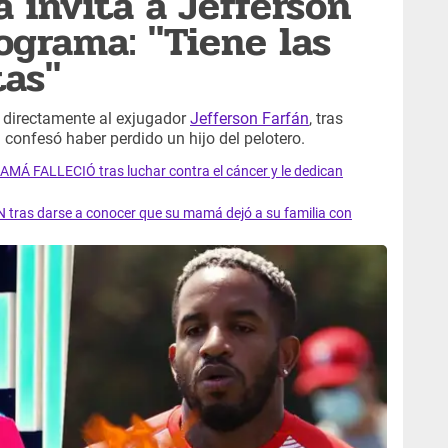
 invita a Jefferson
ograma: "Tiene las
tas"
 directamente al exjugador
Jefferson Farfán
, tras
n confesó haber perdido un hijo del pelotero.
AMÁ FALLECIÓ tras luchar contra el cáncer y le dedican
 tras darse a conocer que su mamá dejó a su familia con