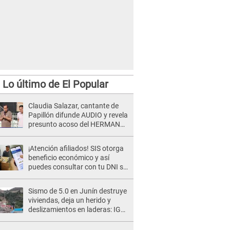
Lo último de El Popular
Claudia Salazar, cantante de
Papillón difunde AUDIO y revela
presunto acoso del HERMANO
del director musical de La Bella
Luz: "Me quedé asustada, en
¡Atención afiliados! SIS otorga
shock"
beneficio económico y así
puedes consultar con tu DNI si
te corresponde
Sismo de 5.0 en Junín destruye
viviendas, deja un herido y
deslizamientos en laderas: IGP
alerta sobre posibles réplicas