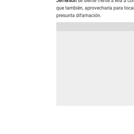
Jefferson
se siente frente a ella a c
que también, aprovecharía para toca
presunta difamación.