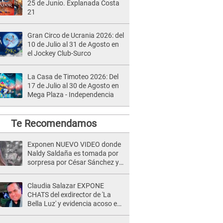
25 de Junio. Explanada Costa
21
Gran Circo de Ucrania 2026: del
10 de Julio al 31 de Agosto en
el Jockey Club-Surco
La Casa de Timoteo 2026: Del
17 de Julio al 30 de Agosto en
Mega Plaza - Independencia
Te Recomendamos
Exponen NUEVO VIDEO donde
Naldy Saldaña es tomada por
sorpresa por César Sánchez y
ella evidencia su REACCIÓN: Le
agarró la mano
Claudia Salazar EXPONE
CHATS del exdirector de 'La
Bella Luz' y evidencia acoso e
insistencia: "Vas a estar
conmigo, no pasa nada"