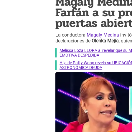
Magaly Medina
Farfán a su pr
puertas abier
La conductora
Magaly Medina
invitó
declaraciones de
Olenka Mejía
, quie
Melissa Loza LLORA al revelar que su M
EMOTIVA DESPEDIDA
Hija de Patty Wong revela su UBICACIÓN
ASTRONÓMICA DEUDA