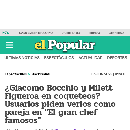
HOY:
CASO LIZETH MARZANO
JAIME BAYLY
MUNDO
JEFFERSON F
ÚLTIMAS NOTICIAS
ESPECTÁCULOS
ACTUALIDAD
DEPORTES
Espectáculos
Nacionales
05 JUN 2023 | 8:29 H
¿Giacomo Bocchio y Milett
Figueroa en coqueteos?
Usuarios piden verlos como
pareja en "El gran chef
famosos"