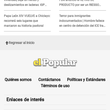
viviendas, deja un herido y
FDA anunció el RETIRO DE
deslizamientos en laderas: IGP
PRODUCTO por ser un RIESGO
alerta sobre posibles réplicas
MORTAL para consumidores: ¿Cuál
es?
Papa León XIV VUELVE a Chiclayo:
Terror para inmigrantes
recorrerá seis lugares que
indocumentados | Hombre fallece
marcaron su historia pastoral
en centro de detención del ICE tras
sufrir una "emergencia médica"
Regresar al inicio
Quiénes somos
Contáctanos
Políticas y Estándares
Términos de uso
Enlaces de interés