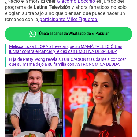
¿Nació el amor?
El chef
Giacomo Bocchio
es jurado del
programa de
Latina Televisión
y ahora fanáticos no solo
elogian su trabajo sino que piensan que puede nacer un
romance con la
participante Milet Figueroa.
Únete al canal de Whatsapp de El Popular
Melissa Loza LLORA al revelar que su MAMÁ FALLECIÓ tras
luchar contra el cáncer y le dedican EMOTIVA DESPEDIDA
Hija de Patty Wong revela su UBICACIÓN tras darse a conocer
que su mamá dejó a su familia con ASTRONÓMICA DEUDA