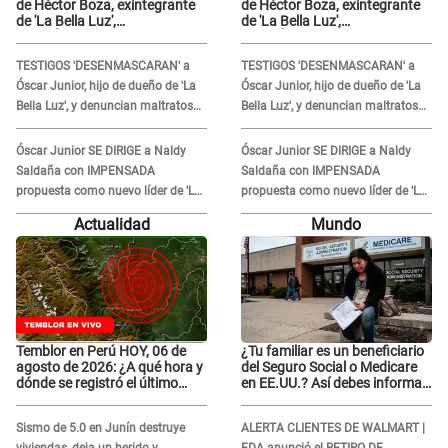
de Héctor Boza, exintegrante
de Héctor Boza, exintegrante
de 'La Bella Luz',
de 'La Bella Luz',
BURLÁNDOSE de Anely Dávila
BURLÁNDOSE de Anely Dávila
tras acusarlo de maltrato:
tras acusarlo de maltrato:
TESTIGOS 'DESENMASCARAN' a
TESTIGOS 'DESENMASCARAN' a
"Grábame..."
"Grábame..."
Óscar Junior, hijo de dueño de 'La
Óscar Junior, hijo de dueño de 'La
Bella Luz', y denuncian maltratos
Bella Luz', y denuncian maltratos
en la orquesta: "Los humilla..."
en la orquesta: "Los humilla..."
Óscar Junior SE DIRIGE a Naldy
Óscar Junior SE DIRIGE a Naldy
Saldaña con IMPENSADA
Saldaña con IMPENSADA
propuesta como nuevo líder de 'La
propuesta como nuevo líder de 'La
Bella Luz' tras denuncia: "Otro tipo
Bella Luz' tras denuncia: "Otro tipo
Actualidad
Mundo
de ley..."
de ley..."
Temblor en Perú HOY, 06 de
¿Tu familiar es un beneficiario
agosto de 2026: ¿A qué hora y
del Seguro Social o Medicare
dónde se registró el último
en EE.UU.? Así debes informar
sismo, según IGP?
sobre su muerte para EVITAR
COBROS
Sismo de 5.0 en Junín destruye
ALERTA CLIENTES DE WALMART |