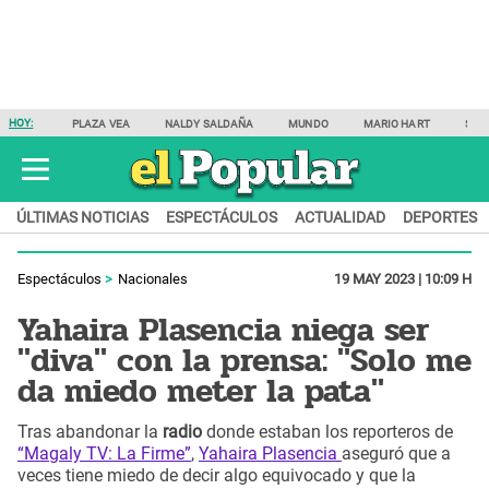
HOY:
PLAZA VEA
NALDY SALDAÑA
MUNDO
MARIO HART
SAM
ÚLTIMAS NOTICIAS
ESPECTÁCULOS
ACTUALIDAD
DEPORTES
Espectáculos
Nacionales
19 MAY 2023 | 10:09 H
Yahaira Plasencia niega ser
"diva" con la prensa: "Solo me
da miedo meter la pata"
Tras abandonar la
radio
donde estaban los reporteros de
“Magaly TV: La Firme”
,
Yahaira Plasencia
aseguró que a
veces tiene miedo de decir algo equivocado y que la