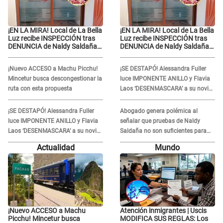
¡EN LA MIRA! Local de La Bella
¡EN LA MIRA! Local de La Bella
Luz recibe INSPECCIÓN tras
Luz recibe INSPECCIÓN tras
DENUNCIA de Naldy Saldaña
DENUNCIA de Naldy Saldaña
contra el exdirector César
contra el exdirector César
Sánchez
Sánchez
¡Nuevo ACCESO a Machu Picchu!
¡SE DESTAPÓ! Alessandra Fuller
Mincetur busca descongestionar la
luce IMPONENTE ANILLO y Flavia
ruta con esta propuesta
Laos ‘DESENMASCARA’ a su novio
extranjero: “Es su colágeno”
¡SE DESTAPÓ! Alessandra Fuller
Abogado genera polémica al
luce IMPONENTE ANILLO y Flavia
señalar que pruebas de Naldy
Laos ‘DESENMASCARA’ a su novio
Saldaña no son suficientes para
extranjero: “Es su colágeno”
condenar a César Sánchez: "No
Actualidad
Mundo
justifica ser un delito"
¡Nuevo ACCESO a Machu
Atención inmigrantes | Uscis
Picchu! Mincetur busca
MODIFICA SUS REGLAS: Los