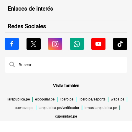
Enlaces de interés
Redes Sociales
Visita también
larepublica.pe
elpopular.pe
libero.pe
libero.pe/esports
wapa.pe
buenazo.pe
larepublica.pe/verificador
lrmas.larepublica.pe
cuponidad.pe
©TODOS LOS DERECHOS RESERVADOS -
2026