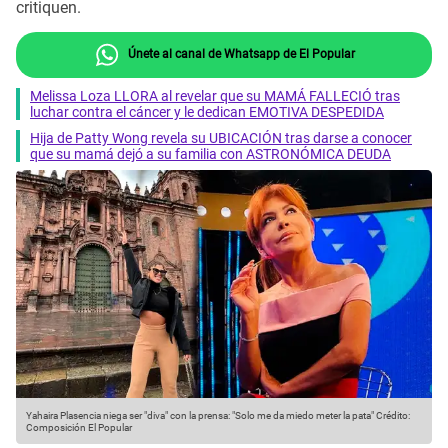
critiquen.
Únete al canal de Whatsapp de El Popular
Melissa Loza LLORA al revelar que su MAMÁ FALLECIÓ tras
luchar contra el cáncer y le dedican EMOTIVA DESPEDIDA
Hija de Patty Wong revela su UBICACIÓN tras darse a conocer
que su mamá dejó a su familia con ASTRONÓMICA DEUDA
Yahaira Plasencia niega ser "diva" con la prensa: "Solo me da miedo meter la pata"
Crédito:
Composición El Popular