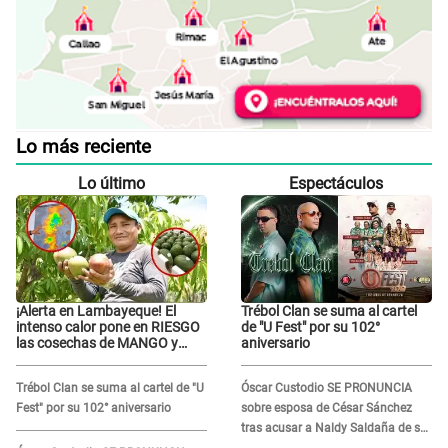
Lo más reciente
Lo último
Espectáculos
¡Alerta en Lambayeque! El
Trébol Clan se suma al cartel
intenso calor pone en RIESGO
de "U Fest" por su 102°
las cosechas de MANGO y
aniversario
PALTA
Trébol Clan se suma al cartel de "U
Óscar Custodio SE PRONUNCIA
Fest" por su 102° aniversario
sobre esposa de César Sánchez
tras acusar a Naldy Saldaña de ser
PAREJA del músico: "Lo dejo en