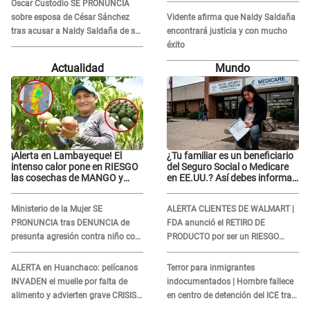
Óscar Custodio SE PRONUNCIA
manos de la justicia"
sobre esposa de César Sánchez
Vidente afirma que Naldy Saldaña
tras acusar a Naldy Saldaña de ser
encontrará justicia y con mucho
PAREJA del músico: "Lo dejo en
éxito
manos de la justicia"
Actualidad
Mundo
¡Alerta en Lambayeque! El
¿Tu familiar es un beneficiario
intenso calor pone en RIESGO
del Seguro Social o Medicare
las cosechas de MANGO y
en EE.UU.? Así debes informar
PALTA
sobre su muerte para EVITAR
COBROS
Ministerio de la Mujer SE
ALERTA CLIENTES DE WALMART |
PRONUNCIA tras DENUNCIA de
FDA anunció el RETIRO DE
presunta agresión contra niño con
PRODUCTO por ser un RIESGO
autismo en Surco
MORTAL para consumidores: ¿Cuál
es?
ALERTA en Huanchaco: pelícanos
Terror para inmigrantes
INVADEN el muelle por falta de
indocumentados | Hombre fallece
alimento y advierten grave CRISIS
en centro de detención del ICE tras
en el mar
sufrir una "emergencia médica"