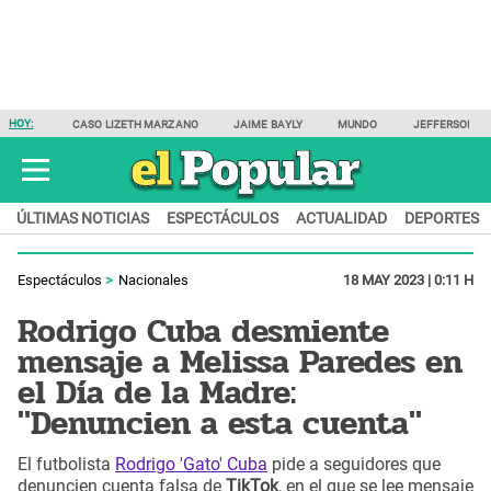
HOY:
CASO LIZETH MARZANO
JAIME BAYLY
MUNDO
JEFFERSON F
ÚLTIMAS NOTICIAS
ESPECTÁCULOS
ACTUALIDAD
DEPORTES
Espectáculos
Nacionales
18 MAY 2023 | 0:11 H
Rodrigo Cuba desmiente
mensaje a Melissa Paredes en
el Día de la Madre:
"Denuncien a esta cuenta"
El futbolista
Rodrigo 'Gato' Cuba
pide a seguidores que
denuncien cuenta falsa de
TikTok
, en el que se lee mensaje