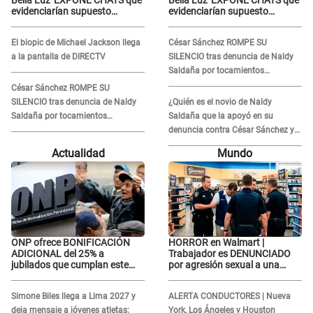
Bella Luz' EXPONE CHATS que
Bella Luz' EXPONE CHATS que
evidenciarían supuesto
evidenciarían supuesto
romance clandestino con
romance clandestino con
Naldy Saldaña, pese a tener
Naldy Saldaña, pese a tener
El biopic de Michael Jackson llega
César Sánchez ROMPE SU
pareja
pareja
a la pantalla de DIRECTV
SILENCIO tras denuncia de Naldy
Saldaña por tocamientos
indebidos: "Pido respetar la
César Sánchez ROMPE SU
presunción de inocencia"
SILENCIO tras denuncia de Naldy
¿Quién es el novio de Naldy
Saldaña por tocamientos
Saldaña que la apoyó en su
indebidos: "Pido respetar la
denuncia contra César Sánchez y
presunción de inocencia"
confrontó al dueño de 'La Bella
Actualidad
Mundo
Luz'?
ONP ofrece BONIFICACIÓN
HORROR en Walmart |
ADICIONAL del 25% a
Trabajador es DENUNCIADO
jubilados que cumplan este
por agresión sexual a una
REQUISITO: revisa si accedes
cliente y su respuesta
aquí
INDIGNÓ A TODOS
Simone Biles llega a Lima 2027 y
ALERTA CONDUCTORES | Nueva
deja mensaje a jóvenes atletas:
York, Los Ángeles y Houston