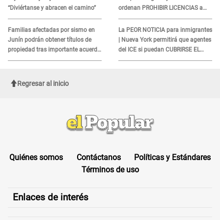
“Diviértanse y abracen el camino”
ordenan PROHIBIR LICENCIAS a
quienes no presenten ESTE
DOCUMENTO
Familias afectadas por sismo en
La PEOR NOTICIA para inmigrantes
Junín podrán obtener títulos de
| Nueva York permitirá que agentes
propiedad tras importante acuerdo
del ICE si puedan CUBRIRSE EL
de Cofopri
ROSTRO
Regresar al inicio
Quiénes somos
Contáctanos
Políticas y Estándares
Términos de uso
Enlaces de interés