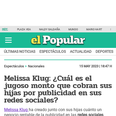
HOY:
PLAZA VEA
NALDY SALDAÑA
MUNDO
MARIO HART
SAM
ÚLTIMAS NOTICIAS
ESPECTÁCULOS
ACTUALIDAD
DEPORTES
Espectáculos
Nacionales
15 MAY 2023 | 18:47 H
Melissa Klug: ¿Cuál es el
jugoso monto que cobran sus
hijas por publicidad en sus
redes sociales?
Melissa Klug
ha creado junto con sus hijas cuánto un
negocio rentable de la publicidad en las
redes sociales
.