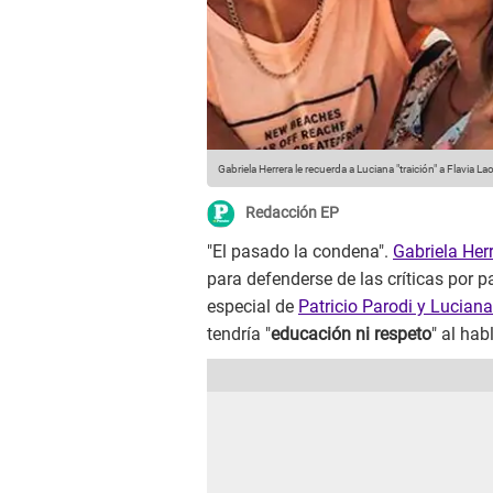
Gabriela Herrera le recuerda a Luciana "traición" a Flavia La
Redacción EP
"El pasado la condena".
Gabriela Her
para defenderse de las críticas por 
especial de
Patricio Parodi y Luciana
tendría "
educación ni respeto
" al habl