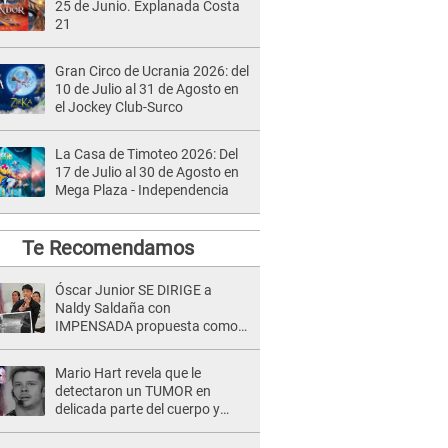
25 de Junio. Explanada Costa
21
Gran Circo de Ucrania 2026: del
10 de Julio al 31 de Agosto en
el Jockey Club-Surco
La Casa de Timoteo 2026: Del
17 de Julio al 30 de Agosto en
Mega Plaza - Independencia
Te Recomendamos
Óscar Junior SE DIRIGE a
Naldy Saldaña con
IMPENSADA propuesta como
nuevo líder de 'La Bella Luz' tras
denuncia: "Otro tipo de ley..."
Mario Hart revela que le
detectaron un TUMOR en
delicada parte del cuerpo y
expone diagnóstico: "Dolores
muy fuertes..."