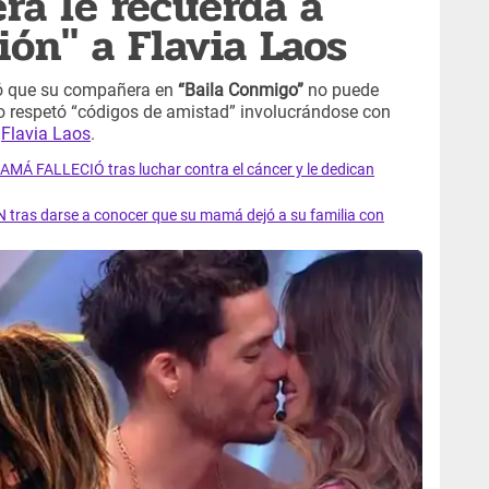
ra le recuerda a
ión" a Flavia Laos
ó que su compañera en
“Baila Conmigo”
no puede
no respetó “códigos de amistad” involucrándose con
e
Flavia Laos
.
AMÁ FALLECIÓ tras luchar contra el cáncer y le dedican
 tras darse a conocer que su mamá dejó a su familia con