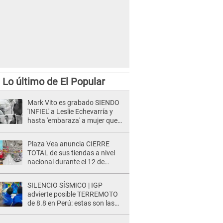
Lo último de El Popular
Mark Vito es grabado SIENDO
'INFIEL' a Leslie Echevarría y
hasta 'embaraza' a mujer que
sería su AMANTE: "¡Eres un
desgraciado! "
Plaza Vea anuncia CIERRE
TOTAL de sus tiendas a nivel
nacional durante el 12 de
agosto por este MOTIVO
SILENCIO SÍSMICO | IGP
advierte posible TERREMOTO
de 8.8 en Perú: estas son las
zonas más expuestas