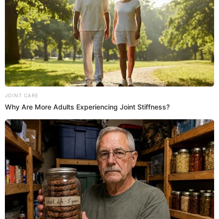
La popular 'rubia' de labios rojos señaló que siempre se
encomienda en su religión para estar con salud. Sin
embargo, hay personas que le tienen mala vibra y si en
caso le pasa algo les advirtió que les "jalará las patas"
desde donde esté.