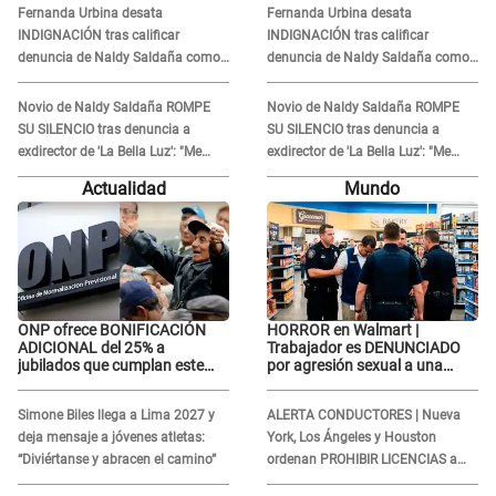
Fernanda Urbina desata
Fernanda Urbina desata
INDIGNACIÓN tras calificar
INDIGNACIÓN tras calificar
denuncia de Naldy Saldaña como
denuncia de Naldy Saldaña como
'acto bochornoso': "No es justo
'acto bochornoso': "No es justo
atacar a otra mujer"
atacar a otra mujer"
Novio de Naldy Saldaña ROMPE
Novio de Naldy Saldaña ROMPE
SU SILENCIO tras denuncia a
SU SILENCIO tras denuncia a
exdirector de 'La Bella Luz': "Me
exdirector de 'La Bella Luz': "Me
basta con que ella esté bien"
basta con que ella esté bien"
Actualidad
Mundo
ONP ofrece BONIFICACIÓN
HORROR en Walmart |
ADICIONAL del 25% a
Trabajador es DENUNCIADO
jubilados que cumplan este
por agresión sexual a una
REQUISITO: revisa si accedes
cliente y su respuesta
aquí
INDIGNÓ A TODOS
Simone Biles llega a Lima 2027 y
ALERTA CONDUCTORES | Nueva
deja mensaje a jóvenes atletas:
York, Los Ángeles y Houston
“Diviértanse y abracen el camino”
ordenan PROHIBIR LICENCIAS a
quienes no presenten ESTE