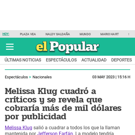
HOY:
PLAZA VEA
NALDY SALDAÑA
MUNDO
MARIO HART
SAM
ÚLTIMAS NOTICIAS
ESPECTÁCULOS
ACTUALIDAD
DEPORTES
Espectáculos
Nacionales
03 MAY 2023 | 15:16 H
Melissa Klug cuadró a
críticos y se revela que
cobraría más de mil dólares
por publicidad
Melissa Klug
salió a cuadrar a todos los que la llaman
mantenida por
Jefferson Farfán
. La modelo tendría