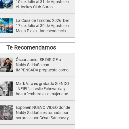
10 de Julio al 31 de Agosto en
el Jockey Club-Surco
La Casa de Timoteo 2026: Del
17 de Julio al 30 de Agosto en
Mega Plaza - Independencia
Te Recomendamos
Óscar Junior SE DIRIGE a
Naldy Saldaña con
IMPENSADA propuesta como
nuevo líder de 'La Bella Luz' tras
denuncia: "Otro tipo de ley..."
Mark Vito es grabado SIENDO
'INFIEL' a Leslie Echevarría y
hasta 'embaraza' a mujer que
sería su AMANTE: "¡Eres un
desgraciado! "
Exponen NUEVO VIDEO donde
Naldy Saldaña es tomada por
sorpresa por César Sánchez y
ella evidencia su REACCIÓN: Le
agarró la mano