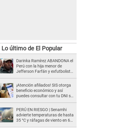
Lo último de El Popular
Darinka Ramírez ABANDONA el
Perú con la hija menor de
Jefferson Farfán y exfutbolista
REACCIONA: "A ti que..."
¡Atención afiliados! SIS otorga
beneficio económico y así
puedes consultar con tu DNI si
te corresponde
PERÚ EN RIESGO | Senamhi
advierte temperaturas de hasta
35 °C y ráfagas de viento en 6
regiones del país