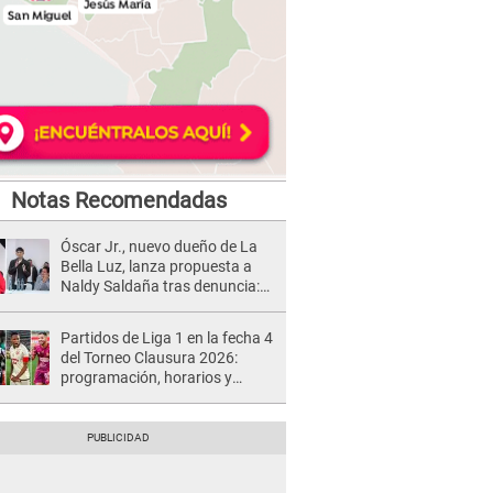
Notas Recomendadas
Óscar Jr., nuevo dueño de La
Bella Luz, lanza propuesta a
Naldy Saldaña tras denuncia:
“Va a haber otro tipo de ley”
Partidos de Liga 1 en la fecha 4
del Torneo Clausura 2026:
programación, horarios y
dónde ver