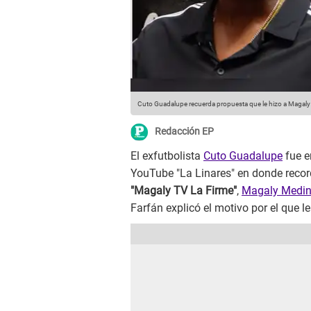
Cuto Guadalupe recuerda propuesta que le hizo a Magaly
Redacción EP
El exfutbolista
Cuto Guadalupe
fue e
YouTube "La Linares" en donde record
"Magaly TV La Firme"
,
Magaly Medi
Farfán explicó el motivo por el que le