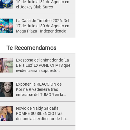
10 de Julio al 31 de Agosto en
el Jockey Club-Surco
La Casa de Timoteo 2026: Del
17 de Julio al 30 de Agosto en
Mega Plaza - Independencia
Te Recomendamos
Exesposa del animador de 'La
Bella Luz' EXPONE CHATS que
evidenciarían supuesto
romance clandestino con Naldy
Saldaña, pese a tener pareja
Exponen la REACCIÓN de
Korina Rivadeneira tras
enterarse del TUMOR en la
cabeza de Mario Hart: "Ella
estaba muy..."
Novio de Naldy Saldaña
ROMPE SU SILENCIO tras
denuncia a exdirector de 'La
Bella Luz': "Me basta con que
ella esté bien"