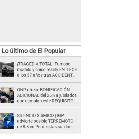
Lo último de El Popular
¡TRAGEDIA TOTAL! Famoso
modelo y chico reality FALLECE
a los 37 años tras ACCIDENTE
durante la grabación de un
comercial
ONP ofrece BONIFICACIÓN
ADICIONAL del 25% a jubilados
que cumplan este REQUISITO:
revisa si accedes aquí
SILENCIO SÍSMICO | IGP
advierte posible TERREMOTO
de 8.8 en Perú: estas son las
zonas más expuestas