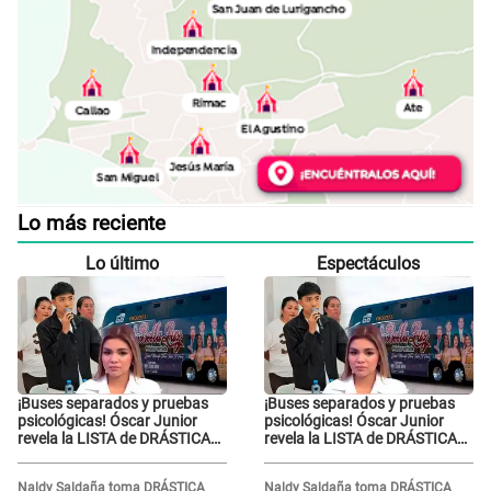
Lo más reciente
Lo último
Espectáculos
¡Buses separados y pruebas
¡Buses separados y pruebas
psicológicas! Óscar Junior
psicológicas! Óscar Junior
revela la LISTA de DRÁSTICAS
revela la LISTA de DRÁSTICAS
medidas para prevenir acoso
medidas para prevenir acoso
en 'La Bella Luz' tras caso
en 'La Bella Luz' tras caso
Naldy Saldaña toma DRÁSTICA
Naldy Saldaña toma DRÁSTICA
Naldy Saldaña
Naldy Saldaña