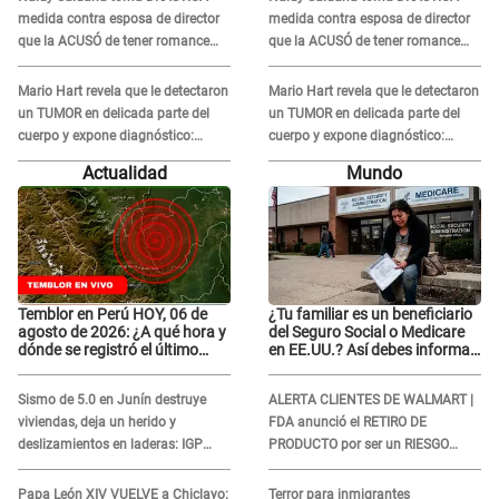
medida contra esposa de director
medida contra esposa de director
que la ACUSÓ de tener romance
que la ACUSÓ de tener romance
con él: "Muy triste..."
con él: "Muy triste..."
Mario Hart revela que le detectaron
Mario Hart revela que le detectaron
un TUMOR en delicada parte del
un TUMOR en delicada parte del
cuerpo y expone diagnóstico:
cuerpo y expone diagnóstico:
"Dolores muy fuertes..."
"Dolores muy fuertes..."
Actualidad
Mundo
Temblor en Perú HOY, 06 de
¿Tu familiar es un beneficiario
agosto de 2026: ¿A qué hora y
del Seguro Social o Medicare
dónde se registró el último
en EE.UU.? Así debes informar
sismo, según IGP?
sobre su muerte para EVITAR
COBROS
Sismo de 5.0 en Junín destruye
ALERTA CLIENTES DE WALMART |
viviendas, deja un herido y
FDA anunció el RETIRO DE
deslizamientos en laderas: IGP
PRODUCTO por ser un RIESGO
alerta sobre posibles réplicas
MORTAL para consumidores: ¿Cuál
es?
Papa León XIV VUELVE a Chiclayo:
Terror para inmigrantes