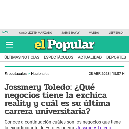
HOY:
CASO LIZETH MARZANO
JAIME BAYLY
MUNDO
JEFFERSON F
ÚLTIMAS NOTICIAS
ESPECTÁCULOS
ACTUALIDAD
DEPORTES
Espectáculos
Nacionales
28 ABR 2023 | 15:07 H
Jossmery Toledo: ¿Qué
negocios tiene la exchica
reality y cuál es su última
carrera universitaria?
Conoce a continuación cuáles son los negocios que tiene
la exparticipante de Esto es guerra,
Jossmery Toledo
.