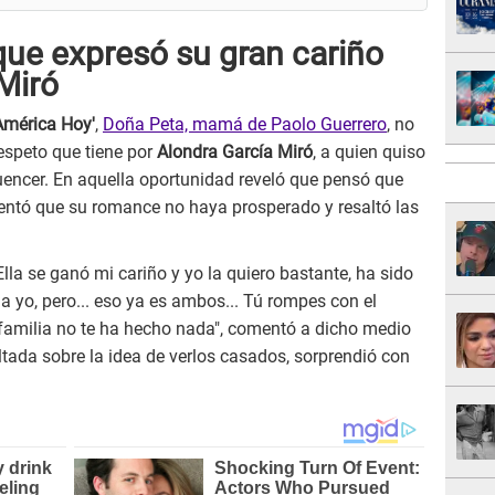
que expresó su gran cariño
Miró
América Hoy'
,
Doña Peta, mamá de Paolo Guerrero
, no
espeto que tiene por
Alondra García Miró
, a quien quiso
luencer. En aquella oportunidad reveló que pensó que
amentó que su romance no haya prosperado y resaltó las
Ella se ganó mi cariño y yo la quiero bastante, ha sido
a yo, pero... eso ya es ambos... Tú rompes con el
 familia no te ha hecho nada", comentó a dicho medio
ltada sobre la idea de verlos casados, sorprendió con