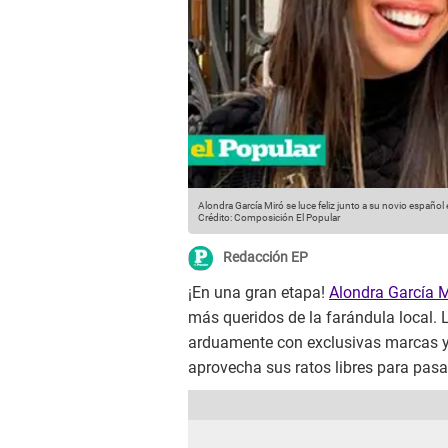
Alondra García Miró se luce feliz junto a su novio españo
Crédito: Composición El Popular
Redacción EP
¡En una gran etapa!
Alondra García M
más queridos de la farándula local.
arduamente con exclusivas marcas y
aprovecha sus ratos libres para pas