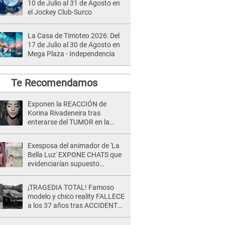
10 de Julio al 31 de Agosto en
el Jockey Club-Surco
La Casa de Timoteo 2026: Del
17 de Julio al 30 de Agosto en
Mega Plaza - Independencia
Te Recomendamos
Exponen la REACCIÓN de
Korina Rivadeneira tras
enterarse del TUMOR en la
cabeza de Mario Hart: "Ella
estaba muy..."
Exesposa del animador de 'La
Bella Luz' EXPONE CHATS que
evidenciarían supuesto
romance clandestino con Naldy
Saldaña, pese a tener pareja
¡TRAGEDIA TOTAL! Famoso
modelo y chico reality FALLECE
a los 37 años tras ACCIDENTE
durante la grabación de un
comercial