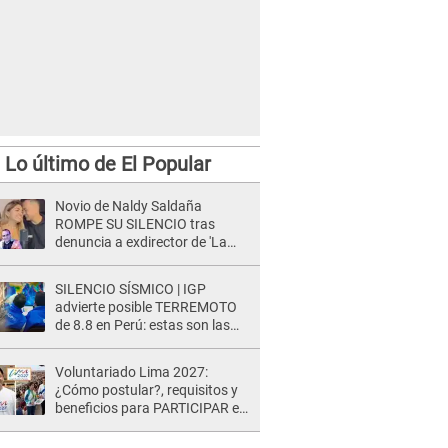
Lo último de El Popular
Novio de Naldy Saldaña
ROMPE SU SILENCIO tras
denuncia a exdirector de 'La
Bella Luz': "Me basta con que
ella esté bien"
SILENCIO SÍSMICO | IGP
advierte posible TERREMOTO
de 8.8 en Perú: estas son las
zonas más expuestas
Voluntariado Lima 2027:
¿Cómo postular?, requisitos y
beneficios para PARTICIPAR en
los Juegos Panamericanos