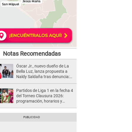
Notas Recomendadas
Óscar Jr., nuevo dueño de La
Bella Luz, lanza propuesta a
Naldy Saldaña tras denuncia:
“Va a haber otro tipo de ley”
Partidos de Liga 1 en la fecha 4
del Torneo Clausura 2026:
programación, horarios y
dónde ver