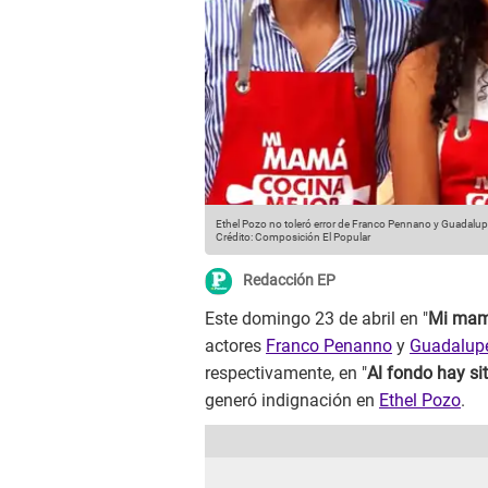
Ethel Pozo no toleró error de Franco Pennano y Guadalup
Crédito: Composición El Popular
Redacción EP
Este domingo 23 de abril en "
Mi mamá
actores
Franco Penanno
y
Guadalupe
respectivamente, en "
Al fondo hay sit
generó indignación en
Ethel Pozo
.