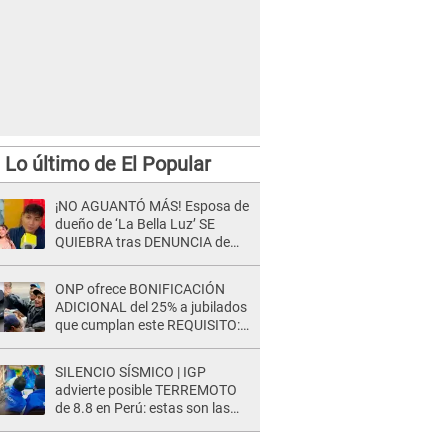
Lo último de El Popular
¡NO AGUANTÓ MÁS! Esposa de
dueño de ‘La Bella Luz’ SE
QUIEBRA tras DENUNCIA de
Héctor Boza y ARREMETE
contra Claudia Salazar
ONP ofrece BONIFICACIÓN
ADICIONAL del 25% a jubilados
que cumplan este REQUISITO:
revisa si accedes aquí
SILENCIO SÍSMICO | IGP
advierte posible TERREMOTO
de 8.8 en Perú: estas son las
zonas más expuestas