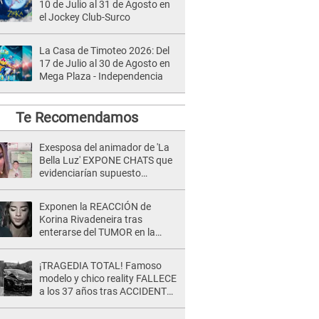
10 de Julio al 31 de Agosto en
el Jockey Club-Surco
La Casa de Timoteo 2026: Del
17 de Julio al 30 de Agosto en
Mega Plaza - Independencia
Te Recomendamos
Exesposa del animador de 'La
Bella Luz' EXPONE CHATS que
evidenciarían supuesto
romance clandestino con Naldy
Saldaña, pese a tener pareja
Exponen la REACCIÓN de
Korina Rivadeneira tras
enterarse del TUMOR en la
cabeza de Mario Hart: "Ella
estaba muy..."
¡TRAGEDIA TOTAL! Famoso
modelo y chico reality FALLECE
a los 37 años tras ACCIDENTE
durante la grabación de un
comercial