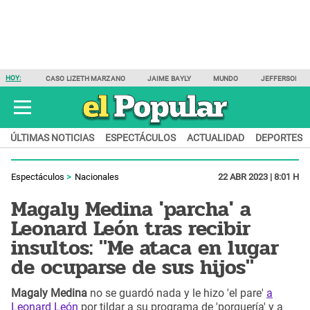
HOY:
CASO LIZETH MARZANO
JAIME BAYLY
MUNDO
JEFFERSON F
ÚLTIMAS NOTICIAS
ESPECTÁCULOS
ACTUALIDAD
DEPORTES
Espectáculos
Nacionales
22 ABR 2023 | 8:01 H
Magaly Medina 'parcha' a
Leonard León tras recibir
insultos: "Me ataca en lugar
de ocuparse de sus hijos"
Magaly Medina
no se guardó nada y le hizo 'el pare'
a
Leonard León
por tildar a su programa de 'porquería' y a