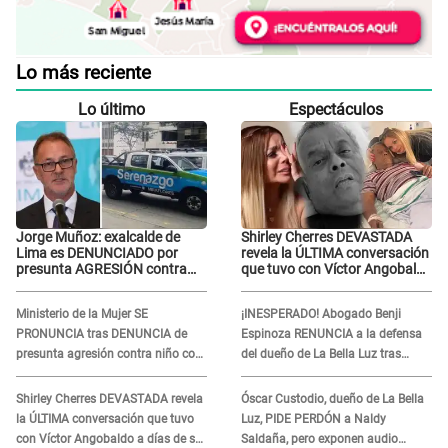
Lo más reciente
Lo último
Espectáculos
Jorge Muñoz: exalcalde de
Shirley Cherres DEVASTADA
Lima es DENUNCIADO por
revela la ÚLTIMA conversación
presunta AGRESIÓN contra
que tuvo con Víctor Angobaldo
serena GESTANTE en
a días de su inesperada
Miraflores
partida: "Hace dos semanas"
Ministerio de la Mujer SE
¡INESPERADO! Abogado Benji
PRONUNCIA tras DENUNCIA de
Espinoza RENUNCIA a la defensa
presunta agresión contra niño con
del dueño de La Bella Luz tras
autismo en Surco
difusión de POLÉMICO audio:
"Nada que defender"
Shirley Cherres DEVASTADA revela
Óscar Custodio, dueño de La Bella
la ÚLTIMA conversación que tuvo
Luz, PIDE PERDÓN a Naldy
con Víctor Angobaldo a días de su
Saldaña, pero exponen audio