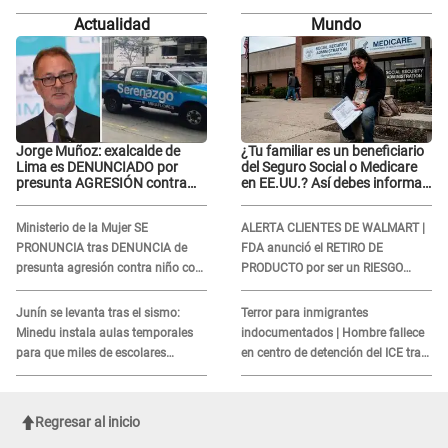
inesperada partida: "Hace dos
donde le reclama por VIDEOS: "No
Actualidad
Mundo
semanas"
hay necesidad de grabar"
Jorge Muñoz: exalcalde de
¿Tu familiar es un beneficiario
Lima es DENUNCIADO por
del Seguro Social o Medicare
presunta AGRESIÓN contra
en EE.UU.? Así debes informar
serena GESTANTE en
sobre su muerte para EVITAR
Miraflores
COBROS
Ministerio de la Mujer SE
ALERTA CLIENTES DE WALMART |
PRONUNCIA tras DENUNCIA de
FDA anunció el RETIRO DE
presunta agresión contra niño con
PRODUCTO por ser un RIESGO
autismo en Surco
MORTAL para consumidores: ¿Cuál
es?
Junín se levanta tras el sismo:
Terror para inmigrantes
Minedu instala aulas temporales
indocumentados | Hombre fallece
para que miles de escolares
en centro de detención del ICE tras
vuelvan a clases
sufrir una "emergencia médica"
Regresar al inicio