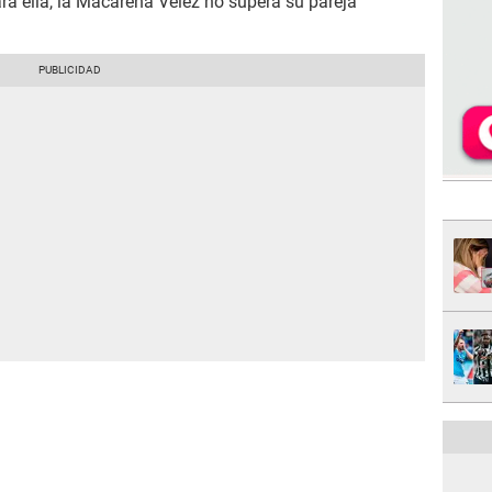
ara ella, la Macarena Vélez no supera su pareja