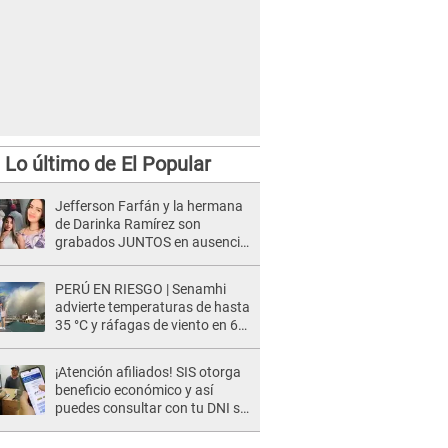
Lo último de El Popular
Jefferson Farfán y la hermana
de Darinka Ramírez son
grabados JUNTOS en ausencia
de Xiomy Kanashiro: "Siempre
va acompañada..."
PERÚ EN RIESGO | Senamhi
advierte temperaturas de hasta
35 °C y ráfagas de viento en 6
regiones del país
¡Atención afiliados! SIS otorga
beneficio económico y así
puedes consultar con tu DNI si
te corresponde