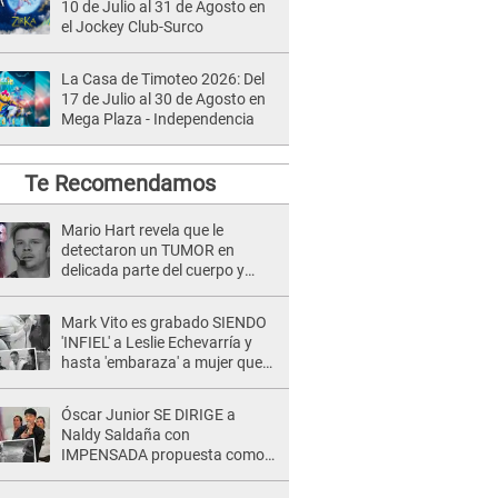
10 de Julio al 31 de Agosto en
el Jockey Club-Surco
La Casa de Timoteo 2026: Del
17 de Julio al 30 de Agosto en
Mega Plaza - Independencia
Te Recomendamos
Mario Hart revela que le
detectaron un TUMOR en
delicada parte del cuerpo y
expone diagnóstico: "Dolores
muy fuertes..."
Mark Vito es grabado SIENDO
'INFIEL' a Leslie Echevarría y
hasta 'embaraza' a mujer que
sería su AMANTE: "¡Eres un
desgraciado! "
Óscar Junior SE DIRIGE a
Naldy Saldaña con
IMPENSADA propuesta como
nuevo líder de 'La Bella Luz' tras
denuncia: "Otro tipo de ley..."