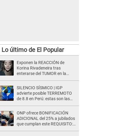
Lo último de El Popular
Exponen la REACCIÓN de
Korina Rivadeneira tras
enterarse del TUMOR en la
cabeza de Mario Hart: "Ella
estaba muy..."
SILENCIO SÍSMICO | IGP
advierte posible TERREMOTO
de 8.8 en Perú: estas son las
zonas más expuestas
ONP ofrece BONIFICACIÓN
ADICIONAL del 25% a jubilados
que cumplan este REQUISITO:
revisa si accedes aquí