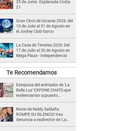
25 de Junio. Explanada Costa
21
Gran Circo de Ucrania 2026: del
10 de Julio al 31 de Agosto en
el Jockey Club-Surco
La Casa de Timoteo 2026: Del
17 de Julio al 30 de Agosto en
Mega Plaza - Independencia
Te Recomendamos
Exesposa del animador de 'La
Bella Luz' EXPONE CHATS que
evidenciarían supuesto
romance clandestino con Naldy
Saldaña, pese a tener pareja
Novio de Naldy Saldaña
ROMPE SU SILENCIO tras
denuncia a exdirector de 'La
Bella Luz': "Me basta con que
ella esté bien"