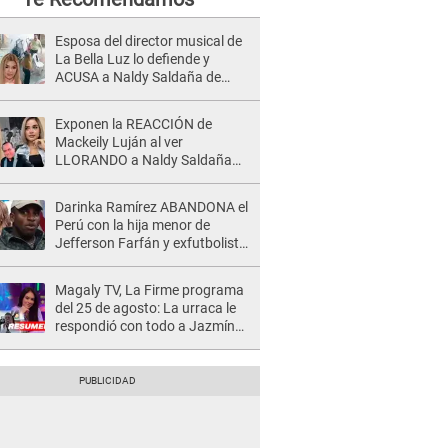
Esposa del director musical de
La Bella Luz lo defiende y
ACUSA a Naldy Saldaña de
tener una relación con él y
otros integrantes
Exponen la REACCIÓN de
Mackeily Luján al ver
LLORANDO a Naldy Saldaña
tras AGRESIÓN de director de
'La Bella Luz': Esto hizo
Darinka Ramírez ABANDONA el
Perú con la hija menor de
Jefferson Farfán y exfutbolista
REACCIONA: "A ti que..."
Magaly TV, La Firme programa
del 25 de agosto: La urraca le
respondió con todo a Jazmín
Pinedo