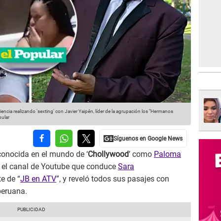
encia realizando 'sexting' con Javier Yaipén, líder de la agrupación los "Hermanos
pular
 conocida en el mundo de ‘
Chollywood
’ como
Paloma
n el canal de Youtube que conduce
Sara
te de “
JB en ATV
”, y reveló todos sus pasajes con
peruana.