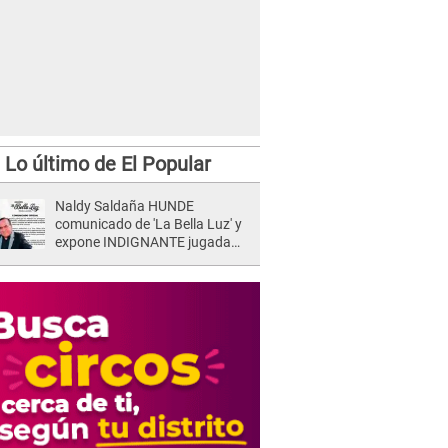
Lo último de El Popular
Naldy Saldaña HUNDE
comunicado de 'La Bella Luz' y
expone INDIGNANTE jugada
para DEFENDER a director:
"Que he tenido algo..."