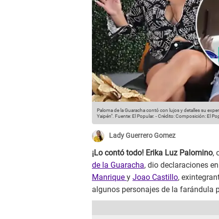
Paloma de la Guaracha contó con lujos y detalles su experi
Yaipén".
Fuente: El Popular.
-
Crédito: Composición: El Po
Lady Guerrero Gomez
¡Lo contó todo! Erika Luz Palomino
,
de la Guaracha
, dio declaraciones e
Manrique
y
Joao Castillo
, exintegran
algunos personajes de la farándula 