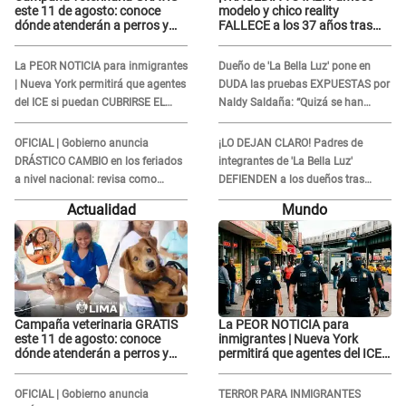
este 11 de agosto: conoce
modelo y chico reality
dónde atenderán a perros y
FALLECE a los 37 años tras
gatos sin costo
ACCIDENTE durante la
grabación de un comercial
La PEOR NOTICIA para inmigrantes
Dueño de 'La Bella Luz' pone en
| Nueva York permitirá que agentes
DUDA las pruebas EXPUESTAS por
del ICE si puedan CUBRIRSE EL
Naldy Saldaña: “Quizá se han
ROSTRO
editado...”
OFICIAL | Gobierno anuncia
¡LO DEJAN CLARO! Padres de
DRÁSTICO CAMBIO en los feriados
integrantes de 'La Bella Luz'
a nivel nacional: revisa como
DEFIENDEN a los dueños tras
quedarán los DÍAS LIBRES
denuncia: “Nunca vimos nada...”
Actualidad
Mundo
Campaña veterinaria GRATIS
La PEOR NOTICIA para
este 11 de agosto: conoce
inmigrantes | Nueva York
dónde atenderán a perros y
permitirá que agentes del ICE
gatos sin costo
si puedan CUBRIRSE EL
ROSTRO
OFICIAL | Gobierno anuncia
TERROR PARA INMIGRANTES