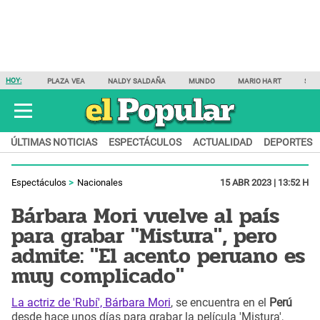
HOY:
PLAZA VEA
NALDY SALDAÑA
MUNDO
MARIO HART
SAM
ÚLTIMAS NOTICIAS
ESPECTÁCULOS
ACTUALIDAD
DEPORTES
Espectáculos
Nacionales
15 ABR 2023 | 13:52 H
Bárbara Mori vuelve al país
para grabar "Mistura", pero
admite: "El acento peruano es
muy complicado"
La actriz de 'Rubí', Bárbara Mori
, se encuentra en el
Perú
desde hace unos días para grabar la película 'Mistura',