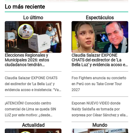
Lo más reciente
Lo último
Espectáculos
Elecciones Regionales y
Claudia Salazar EXPONE
Municipales 2026: estos
CHATS del exdirector de 'La
ciudadanos tendrán
Bella Luz' y evidencia acoso e
PRIORIDAD para votar el 4 de
insistencia: "Vas a estar
octubre
conmigo, no pasa nada"
Claudia Salazar EXPONE CHATS
Foo Fighters anuncia su concierto
del exdirector de 'La Bella Luz' y
en Perú con su Take Cover Tour
evidencia acoso e insistencia: "Vas
2027
a estar conmigo, no pasa nada"
¡ATENCIÓN! Conocido centro
Exponen NUEVO VIDEO donde
comercial de Lima se queda SIN
Naldy Saldaña es tomada por
LUZ por este motivo: ¿desde
sorpresa por César Sánchez y ella
cuándo atenderá?
evidencia su REACCIÓN: Le agarró
Actualidad
Mundo
la mano