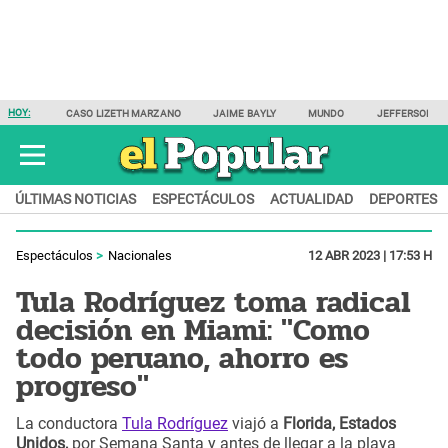
HOY:
CASO LIZETH MARZANO
JAIME BAYLY
MUNDO
JEFFERSON F
ÚLTIMAS NOTICIAS
ESPECTÁCULOS
ACTUALIDAD
DEPORTES
Espectáculos
Nacionales
12 ABR 2023 | 17:53 H
Tula Rodríguez toma radical
decisión en Miami: "Como
todo peruano, ahorro es
progreso"
La conductora
Tula Rodríguez
viajó a
Florida, Estados
Unidos,
por Semana Santa y antes de llegar a la playa