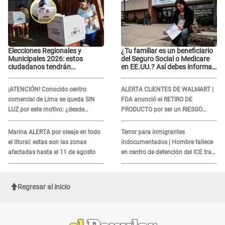
Elecciones Regionales y
¿Tu familiar es un beneficiario
Municipales 2026: estos
del Seguro Social o Medicare
ciudadanos tendrán
en EE.UU.? Así debes informar
PRIORIDAD para votar el 4 de
sobre su muerte para EVITAR
octubre
COBROS
¡ATENCIÓN! Conocido centro
ALERTA CLIENTES DE WALMART |
comercial de Lima se queda SIN
FDA anunció el RETIRO DE
LUZ por este motivo: ¿desde
PRODUCTO por ser un RIESGO
cuándo atenderá?
MORTAL para consumidores: ¿Cuál
es?
Marina ALERTA por oleaje en todo
Terror para inmigrantes
el litoral: estas son las zonas
indocumentados | Hombre fallece
afectadas hasta el 11 de agosto
en centro de detención del ICE tras
sufrir una "emergencia médica"
Regresar al inicio