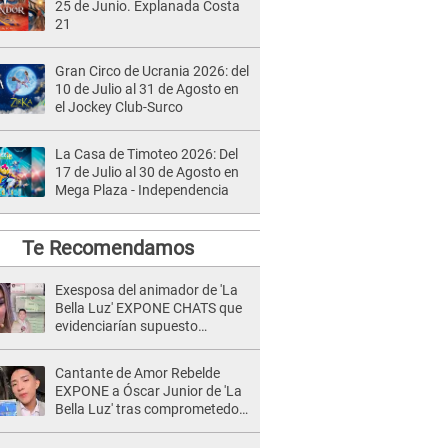
25 de Junio. Explanada Costa
21
Gran Circo de Ucrania 2026: del
10 de Julio al 31 de Agosto en
el Jockey Club-Surco
La Casa de Timoteo 2026: Del
17 de Julio al 30 de Agosto en
Mega Plaza - Independencia
Te Recomendamos
Exesposa del animador de 'La
Bella Luz' EXPONE CHATS que
evidenciarían supuesto
romance clandestino con Naldy
Saldaña, pese a tener pareja
Cantante de Amor Rebelde
EXPONE a Óscar Junior de 'La
Bella Luz' tras comprometedor
video y detalla
DESAGRADABLE momento: