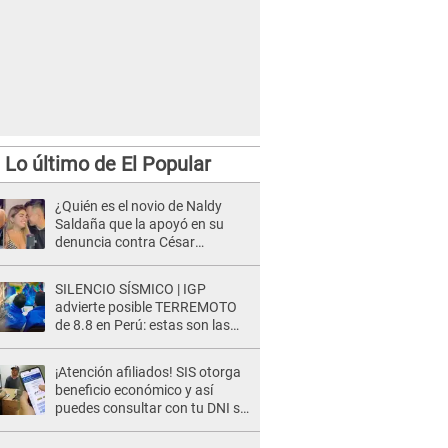
Lo último de El Popular
¿Quién es el novio de Naldy
Saldaña que la apoyó en su
denuncia contra César
Sánchez y confrontó al dueño
de 'La Bella Luz'?
SILENCIO SÍSMICO | IGP
advierte posible TERREMOTO
de 8.8 en Perú: estas son las
zonas más expuestas
¡Atención afiliados! SIS otorga
beneficio económico y así
puedes consultar con tu DNI si
te corresponde