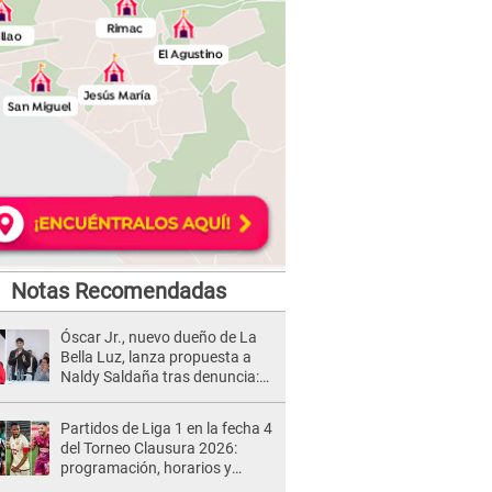
Notas Recomendadas
Óscar Jr., nuevo dueño de La
Bella Luz, lanza propuesta a
Naldy Saldaña tras denuncia:
“Va a haber otro tipo de ley”
Partidos de Liga 1 en la fecha 4
del Torneo Clausura 2026:
programación, horarios y
dónde ver