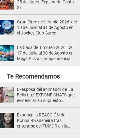
25 de Junio. Explanada Costa
21
Gran Circo de Ucrania 2026: del
10 de Julio al 31 de Agosto en
el Jockey Club-Surco
La Casa de Timoteo 2026: Del
17 de Julio al 30 de Agosto en
Mega Plaza - Independencia
Te Recomendamos
Exesposa del animador de 'La
Bella Luz' EXPONE CHATS que
evidenciarían supuesto
romance clandestino con Naldy
Saldaña, pese a tener pareja
Exponen la REACCIÓN de
Korina Rivadeneira tras
enterarse del TUMOR en la
cabeza de Mario Hart: "Ella
estaba muy..."