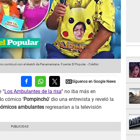
es no continuó con el sketch de Panamericana.
Fuente: El Popular.
-
Crédito:
 “
Los Ambulantes de la risa
” no iba más en
do cómico ‘
Pompinchú
’ dio una entrevista y reveló la
cómicos ambulantes
regresarían a la televisión