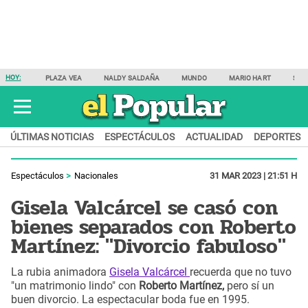
HOY:
PLAZA VEA
NALDY SALDAÑA
MUNDO
MARIO HART
SAM
ÚLTIMAS NOTICIAS
ESPECTÁCULOS
ACTUALIDAD
DEPORTES
Espectáculos
Nacionales
31 MAR 2023 | 21:51 H
Gisela Valcárcel se casó con
bienes separados con Roberto
Martínez: "Divorcio fabuloso"
La rubia animadora
Gisela Valcárcel
recuerda que no tuvo
"un matrimonio lindo" con
Roberto Martínez,
pero sí un
buen divorcio. La espectacular boda fue en 1995.