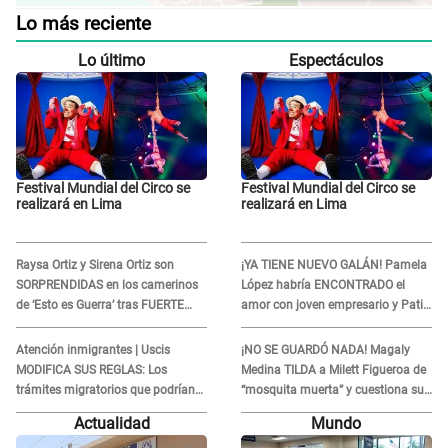
Lo más reciente
Lo último
Espectáculos
Festival Mundial del Circo se
Festival Mundial del Circo se
realizará en Lima
realizará en Lima
Raysa Ortiz y Sirena Ortiz son
¡YA TIENE NUEVO GALÁN! Pamela
SORPRENDIDAS en los camerinos
López habría ENCONTRADO el
de ‘Esto es Guerra’ tras FUERTE
amor con joven empresario y Pati
ENFRENTAMIENTO con Gabriel
Lorena la ECHA en VIVO
Moisés: “Gracias”
Atención inmigrantes | Uscis
¡NO SE GUARDÓ NADA! Magaly
MODIFICA SUS REGLAS: Los
Medina TILDA a Milett Figueroa de
trámites migratorios que podrían
“mosquita muerta” y cuestiona su
necesitar tu prueba de ADN
RECONCILIACIÓN con Marcelo
Actualidad
Mundo
Tinelli en TV argentina