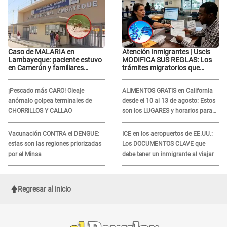
Caso de MALARIA en
Atención inmigrantes | Uscis
Lambayeque: paciente estuvo
MODIFICA SUS REGLAS: Los
en Camerún y familiares
trámites migratorios que
denuncian demora en
podrían necesitar tu prueba de
tratamiento
ADN
¡Pescado más CARO! Oleaje
ALIMENTOS GRATIS en California
anómalo golpea terminales de
desde el 10 al 13 de agosto: Estos
CHORRILLOS Y CALLAO
son los LUGARES y horarios para
recibir la ayuda
Vacunación CONTRA el DENGUE:
ICE en los aeropuertos de EE.UU.:
estas son las regiones priorizadas
Los DOCUMENTOS CLAVE que
por el Minsa
debe tener un inmigrante al viajar
Regresar al inicio