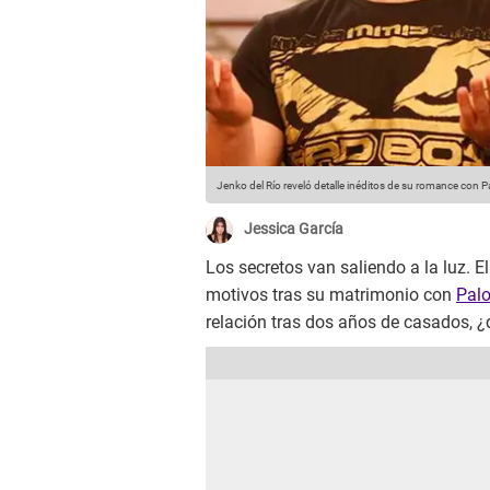
Jenko del Río reveló detalle inéditos de su romance con 
Jessica García
Los secretos van saliendo a la luz. E
motivos tras su matrimonio con
Pal
relación tras dos años de casados, ¿