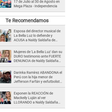
17 de Julio al 30 de Agosto en
Mega Plaza - Independencia
Te Recomendamos
Esposa del director musical de
La Bella Luz lo defiende y
ACUSA a Naldy Saldaña de
tener una relación con él y
otros integrantes
Mujeres de 'La Bella Luz' dan su
DURO testimonio ante FUERTE
DENUNCIA de Naldy Saldaña
contra director: "Cualquier
acusación de apañamiento..."
Darinka Ramírez ABANDONA el
Perú con la hija menor de
Jefferson Farfán y exfutbolista
REACCIONA: "A ti que..."
Exponen la REACCIÓN de
Mackeily Luján al ver
LLORANDO a Naldy Saldaña
tras AGRESIÓN de director de
'La Bella Luz': Esto hizo