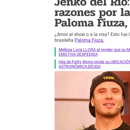
Jenko del Río
razones por l
Paloma Fiuza,
¿Amor al show o a la visa? Esto fue l
brasileña
Paloma Fiuza.
Melissa Loza LLORA al revelar que su M
EMOTIVA DESPEDIDA
Hija de Patty Wong revela su UBICACIÓN
ASTRONÓMICA DEUDA