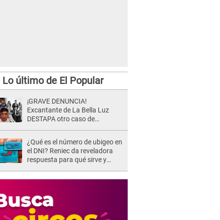
Lo último de El Popular
¡GRAVE DENUNCIA!
Excantante de La Bella Luz
DESTAPA otro caso de
presunto acoso y pide
PROTECCIÓN por temor a
¿Qué es el número de ubigeo en
represalias: "Yo siempre..."
el DNI? Reniec da reveladora
respuesta para qué sirve y
cómo localizarlo