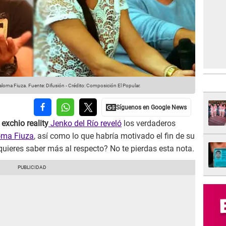
Paloma Fiuza.
Fuente: Difusión
-
Crédito: Composición El Popular.
l
exchio reality
Jenko del Río reveló
los verdaderos
oma Fiuza
, así como lo que habría motivado el fin de su
quieres saber más al respecto? No te pierdas esta nota.