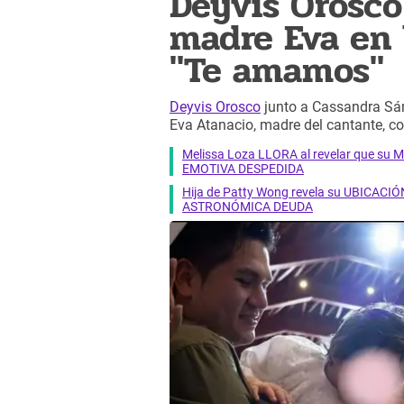
Deyvis Orosco
madre Eva en 
"Te amamos"
Deyvis Orosco
junto a Cassandra Sánc
Eva Atanacio, madre del cantante, c
Melissa Loza LLORA al revelar que su M
EMOTIVA DESPEDIDA
Hija de Patty Wong revela su UBICACIÓN
ASTRONÓMICA DEUDA