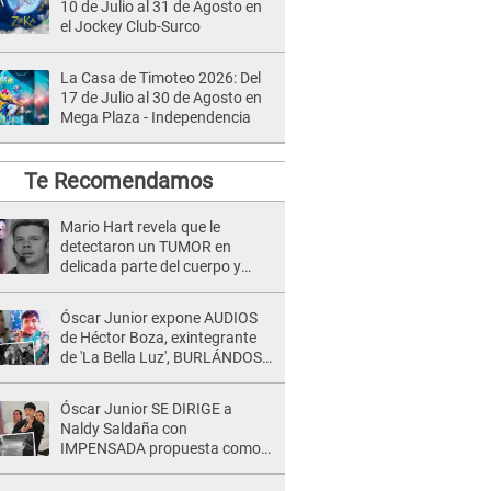
10 de Julio al 31 de Agosto en
el Jockey Club-Surco
La Casa de Timoteo 2026: Del
17 de Julio al 30 de Agosto en
Mega Plaza - Independencia
Te Recomendamos
Mario Hart revela que le
detectaron un TUMOR en
delicada parte del cuerpo y
expone diagnóstico: "Dolores
muy fuertes..."
Óscar Junior expone AUDIOS
de Héctor Boza, exintegrante
de 'La Bella Luz', BURLÁNDOSE
de Anely Dávila tras acusarlo
de maltrato: "Grábame..."
Óscar Junior SE DIRIGE a
Naldy Saldaña con
IMPENSADA propuesta como
nuevo líder de 'La Bella Luz' tras
denuncia: "Otro tipo de ley..."