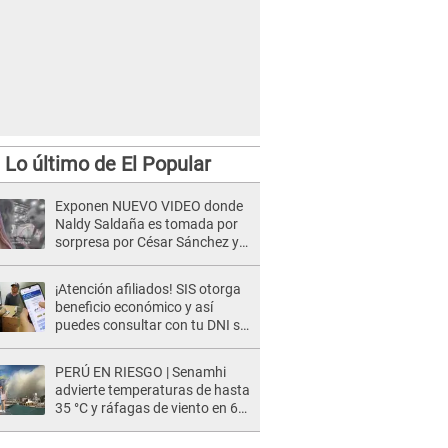
Lo último de El Popular
Exponen NUEVO VIDEO donde
Naldy Saldaña es tomada por
sorpresa por César Sánchez y
ella evidencia su REACCIÓN: Le
agarró la mano
¡Atención afiliados! SIS otorga
beneficio económico y así
puedes consultar con tu DNI si
te corresponde
PERÚ EN RIESGO | Senamhi
advierte temperaturas de hasta
35 °C y ráfagas de viento en 6
regiones del país