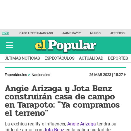
HOY:
CASO LIZETH MARZANO
JAIME BAYLY
MUNDO
JEFFERSON F
ÚLTIMAS NOTICIAS
ESPECTÁCULOS
ACTUALIDAD
DEPORTES
Espectáculos
Nacionales
26 MAR 2023 | 15:27 H
Angie Arizaga y Jota Benz
construirán casa de campo
en Tarapoto: "Ya compramos
el terreno"
La exchica reality e influencer,
Angie Arizaga
tendrá su
'nido de amor' con
Jota Benz
en la cálida ciudad de