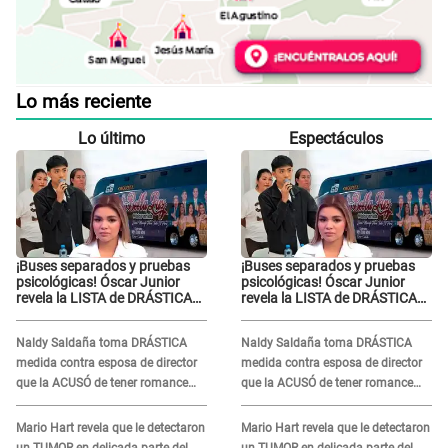
Lo más reciente
Lo último
Espectáculos
¡Buses separados y pruebas
¡Buses separados y pruebas
psicológicas! Óscar Junior
psicológicas! Óscar Junior
revela la LISTA de DRÁSTICAS
revela la LISTA de DRÁSTICAS
medidas para prevenir acoso
medidas para prevenir acoso
en 'La Bella Luz' tras caso
en 'La Bella Luz' tras caso
Naldy Saldaña toma DRÁSTICA
Naldy Saldaña toma DRÁSTICA
Naldy Saldaña
Naldy Saldaña
medida contra esposa de director
medida contra esposa de director
que la ACUSÓ de tener romance
que la ACUSÓ de tener romance
con él: "Muy triste..."
con él: "Muy triste..."
Mario Hart revela que le detectaron
Mario Hart revela que le detectaron
un TUMOR en delicada parte del
un TUMOR en delicada parte del