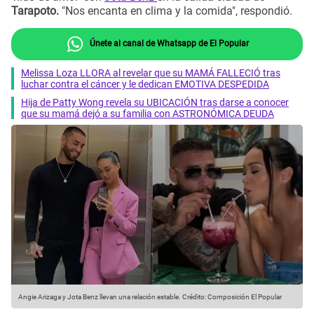
Tarapoto.
"Nos encanta en clima y la comida", respondió.
Únete al canal de Whatsapp de El Popular
Melissa Loza LLORA al revelar que su MAMÁ FALLECIÓ tras
luchar contra el cáncer y le dedican EMOTIVA DESPEDIDA
Hija de Patty Wong revela su UBICACIÓN tras darse a conocer
que su mamá dejó a su familia con ASTRONÓMICA DEUDA
Angie Arizaga y Jota Benz llevan una relación estable.
Crédito: Composición El Popular