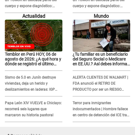
cuerpo y expone diagnóstico:
cuerpo y expone diagnóstico:
"Dolores muy fuertes..."
"Dolores muy fuertes..."
Actualidad
Mundo
Temblor en Perú HOY, 06 de
¿Tu familiar es un beneficiario
agosto de 2026: ¿A qué hora y
del Seguro Social o Medicare
dónde se registró el último
en EE.UU.? Así debes informar
sismo, según IGP?
sobre su muerte para EVITAR
COBROS
Sismo de 5.0 en Junín destruye
ALERTA CLIENTES DE WALMART |
viviendas, deja un herido y
FDA anunció el RETIRO DE
deslizamientos en laderas: IGP
PRODUCTO por ser un RIESGO
alerta sobre posibles réplicas
MORTAL para consumidores: ¿Cuál
es?
Papa León XIV VUELVE a Chiclayo:
Terror para inmigrantes
recorrerá seis lugares que
indocumentados | Hombre fallece
marcaron su historia pastoral
en centro de detención del ICE tras
sufrir una "emergencia médica"