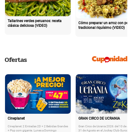
Tallarines verdes peruanos: receta
Cómo preparar un arroz con poll
clásica deliciosa (VIDEO)
tradicional riquísimo (VIDEO)
Ofertas
Cineplanet
GRAN CIRCO DE UCRANIA
Cineplanet: 2 Entradas 2D + 2 Bebidas Grandes
Gran Circo de Ucrania 2026: del 10 de Juli
+ Pop corn gigante. Lunes a Domingo
31 de Agosto en el Jockey Club-Surco