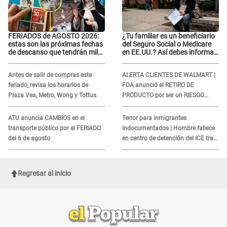
FERIADOS de AGOSTO 2026:
¿Tu familiar es un beneficiario
estas son las próximas fechas
del Seguro Social o Medicare
de descanso que tendrán miles
en EE.UU.? Así debes informar
de peruanos
sobre su muerte para EVITAR
COBROS
Antes de salir de compras este
ALERTA CLIENTES DE WALMART |
feriado, revisa los horarios de
FDA anunció el RETIRO DE
Plaza Vea, Metro, Wong y Tottus
PRODUCTO por ser un RIESGO
MORTAL para consumidores: ¿Cuál
es?
ATU anuncia CAMBIOS en el
Terror para inmigrantes
transporte público por el FERIADO
indocumentados | Hombre fallece
del 6 de agosto
en centro de detención del ICE tras
sufrir una "emergencia médica"
Regresar al inicio