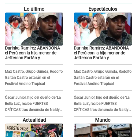
Lo último
Espectáculos
Darinka Ramírez ABANDONA
Darinka Ramírez ABANDONA
el Perú con la hija menor de
el Perú con la hija menor de
Jefferson Farfán y
Jefferson Farfán y
exfutbolista REACCIONA: "A ti
exfutbolista REACCIONA: "A ti
que..."
que..."
Max Castro, Grupo Guinda, Rodolfo
Max Castro, Grupo Guinda, Rodolfo
Gaitán Castro estarán en el
Gaitán Castro estarán en el
Festival Andino Tropical
Festival Andino Tropical
Óscar Junior, hijo del dueño de 'La
Óscar Junior, hijo del dueño de 'La
Bella Luz', recibe FUERTES
Bella Luz', recibe FUERTES
CRÍTICAS tras denuncia de Naldy
CRÍTICAS tras denuncia de Naldy
Saldaña contra su tío: "Cómplice"
Saldaña contra su tío: "Cómplice"
Actualidad
Mundo