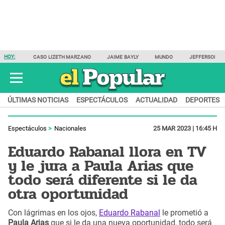
HOY:
CASO LIZETH MARZANO
JAIME BAYLY
MUNDO
JEFFERSON F
ÚLTIMAS NOTICIAS
ESPECTÁCULOS
ACTUALIDAD
DEPORTES
Espectáculos
Nacionales
25 MAR 2023 | 16:45 H
Eduardo Rabanal llora en TV
y le jura a Paula Arias que
todo será diferente si le da
otra oportunidad
Con lágrimas en los ojos,
Eduardo Rabanal
le prometió a
Paula Arias
que si le da una nueva oportunidad, todo será