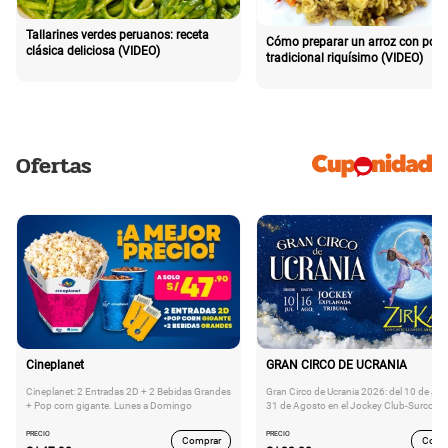
Tallarines verdes peruanos: receta
Cómo preparar un arroz con poll
clásica deliciosa (VIDEO)
tradicional riquísimo (VIDEO)
Ofertas
Cineplanet
GRAN CIRCO DE UCRANIA
Cineplanet: 2 Entradas 2D + 2 Bebidas Grandes
Gran Circo de Ucrania 2026: del 10 de Juli
+ Pop corn gigante. Lunes a Domingo
31 de Agosto en el Jockey Club-Surco
PRECIO
PRECIO
Comprar
Comp