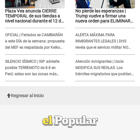
Plaza Vea anuncia CIERRE
No pierde las esperanzas |
TEMPORAL de sus tiendas a
Trump vuelve a firmar una
nivel nacional durante el 12 de
nueva orden para ELIMINAR
agosto por este MOTIVO
LA CIUDADANÍA por
nacimiento
OFICIAL | Feriados se CAMBIARÁN
ALERTA MÁXIMA PARA
a este DÍA de la semana: propuesta
INMIGRANTES LEGALES | DHS
del MEF es respaldada por Keiko
revela que el servicio militar NO
Fujimori
PROTEGE a tus familiares de una
DEPORTACIÓN
SILENCIO SÍSMICO | IGP advierte
Atención inmigrantes | Uscis
posible TERREMOTO de 8.8 en
MODIFICA SUS REGLAS: Los
Perú: estas son las zonas más
trámites migratorios que podrían
expuestas
necesitar tu prueba de ADN
Regresar al inicio