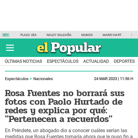
HOY:
PLAZA VEA
NALDY SALDAÑA
MUNDO
MARIO HART
SAM
ÚLTIMAS NOTICIAS
ESPECTÁCULOS
ACTUALIDAD
DEPORTES
Espectáculos
Nacionales
24 MAR 2023 | 11:56 H
Rosa Fuentes no borrará sus
fotos con Paolo Hurtado de
redes y explica por qué:
"Pertenecen a recuerdos"
En Préndete, un abogado dio a conocer cuáles serían las
medidas que Rosa Fuentes tomaría ahora que le puso fin a