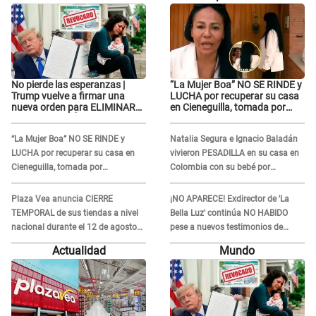
No pierde las esperanzas |
“La Mujer Boa” NO SE RINDE y
Trump vuelve a firmar una
LUCHA por recuperar su casa
nueva orden para ELIMINAR
en Cieneguilla, tomada por
LA CIUDADANÍA por
extranjeros: “Son 26 años que
nacimiento
vengo luchando...”
“La Mujer Boa” NO SE RINDE y
Natalia Segura e Ignacio Baladán
LUCHA por recuperar su casa en
vivieron PESADILLA en su casa en
Cieneguilla, tomada por
Colombia con su bebé por
extranjeros: “Son 26 años que
TERREMOTO: "El vidrio se..."
vengo luchando...”
Plaza Vea anuncia CIERRE
¡NO APARECE! Exdirector de 'La
TEMPORAL de sus tiendas a nivel
Bella Luz' continúa NO HABIDO
nacional durante el 12 de agosto
pese a nuevos testimonios de
por este MOTIVO
EXINTEGRANTES sobre acoso
Actualidad
Mundo