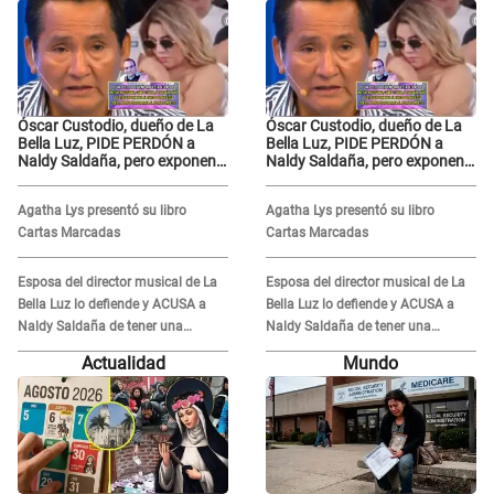
Óscar Custodio, dueño de La
Óscar Custodio, dueño de La
Bella Luz, PIDE PERDÓN a
Bella Luz, PIDE PERDÓN a
Naldy Saldaña, pero exponen
Naldy Saldaña, pero exponen
audio donde le reclama por
audio donde le reclama por
VIDEOS: "No hay necesidad de
VIDEOS: "No hay necesidad de
Agatha Lys presentó su libro
Agatha Lys presentó su libro
grabar"
grabar"
Cartas Marcadas
Cartas Marcadas
Esposa del director musical de La
Esposa del director musical de La
Bella Luz lo defiende y ACUSA a
Bella Luz lo defiende y ACUSA a
Naldy Saldaña de tener una
Naldy Saldaña de tener una
relación con él y otros integrantes
relación con él y otros integrantes
Actualidad
Mundo