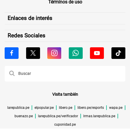
Términos de uso
Enlaces de interés
Redes Sociales
Visita también
larepublica.pe
elpopular.pe
libero.pe
libero.pe/esports
wapa.pe
buenazo.pe
larepublica.pe/verificador
lrmas.larepublica.pe
cuponidad.pe