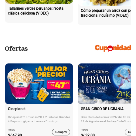
Tallarines verdes peruanos: receta
Cómo preparar un arroz con poll
clásica deliciosa (VIDEO)
tradicional riquísimo (VIDEO)
Ofertas
Cineplanet
GRAN CIRCO DE UCRANIA
Cineplanet: 2 Entradas 2D + 2 Bebidas Grandes
Gran Circo de Ucrania 2026: del 10 de Juli
+ Pop corn gigante. Lunes a Domingo
31 de Agosto en el Jockey Club-Surco
PRECIO
PRECIO
Comprar
Comp
S/
47.90
S/
32.00