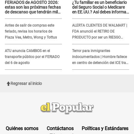
FERIADOS de AGOSTO 2026:
¿Tu familiar es un beneficiario
estas son las próximas fechas
del Seguro Social o Medicare
de descanso que tendrán miles
en EE.UU.? Así debes informar
de peruanos
sobre su muerte para EVITAR
COBROS
Antes de salir de compras este
ALERTA CLIENTES DE WALMART |
feriado, revisa los horarios de
FDA anunció el RETIRO DE
Plaza Vea, Metro, Wong y Tottus
PRODUCTO por ser un RIESGO
MORTAL para consumidores: ¿Cuál
es?
ATU anuncia CAMBIOS en el
Terror para inmigrantes
transporte público por el FERIADO
indocumentados | Hombre fallece
del 6 de agosto
en centro de detención del ICE tras
sufrir una "emergencia médica"
Regresar al inicio
Quiénes somos
Contáctanos
Políticas y Estándares