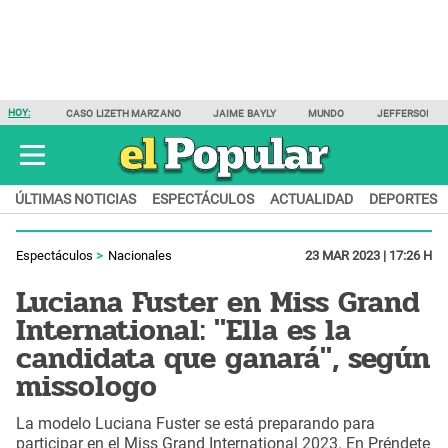
HOY:
CASO LIZETH MARZANO
JAIME BAYLY
MUNDO
JEFFERSON F
ÚLTIMAS NOTICIAS
ESPECTÁCULOS
ACTUALIDAD
DEPORTES
Espectáculos
Nacionales
23 MAR 2023 | 17:26 H
Luciana Fuster en Miss Grand
International: "Ella es la
candidata que ganará", según
missologo
La modelo Luciana Fuster se está preparando para
participar en el Miss Grand International 2023. En Préndete