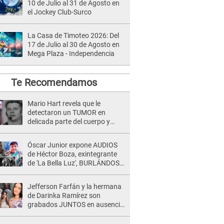
10 de Julio al 31 de Agosto en
el Jockey Club-Surco
La Casa de Timoteo 2026: Del
17 de Julio al 30 de Agosto en
Mega Plaza - Independencia
Te Recomendamos
Mario Hart revela que le
detectaron un TUMOR en
delicada parte del cuerpo y
expone diagnóstico: "Dolores
muy fuertes..."
Óscar Junior expone AUDIOS
de Héctor Boza, exintegrante
de 'La Bella Luz', BURLÁNDOSE
de Anely Dávila tras acusarlo
de maltrato: "Grábame..."
Jefferson Farfán y la hermana
de Darinka Ramírez son
grabados JUNTOS en ausencia
de Xiomy Kanashiro: "Siempre
va acompañada..."