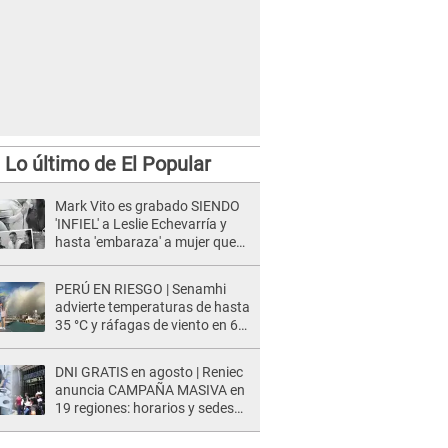
Lo último de El Popular
Mark Vito es grabado SIENDO
'INFIEL' a Leslie Echevarría y
hasta 'embaraza' a mujer que
sería su AMANTE: "¡Eres un
desgraciado! "
PERÚ EN RIESGO | Senamhi
advierte temperaturas de hasta
35 °C y ráfagas de viento en 6
regiones del país
DNI GRATIS en agosto | Reniec
anuncia CAMPAÑA MASIVA en
19 regiones: horarios y sedes
oficiales