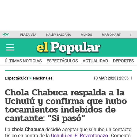
HOY:
PLAZA VEA
NALDY SALDAÑA
MUNDO
MARIO HART
SAM
ÚLTIMAS NOTICIAS
ESPECTÁCULOS
ACTUALIDAD
DEPORTES
Espectáculos
Nacionales
18 MAR 2023 | 23:36 H
Chola Chabuca respalda a la
Uchulú y confirma que hubo
tocamientos indebidos de
cantante: “Sí pasó”
La
chola Chabuca
decidió aceptar que sí hubo un contacto
físico en contra de la
Uchulú en 'El Reventonazo'
. Comentó