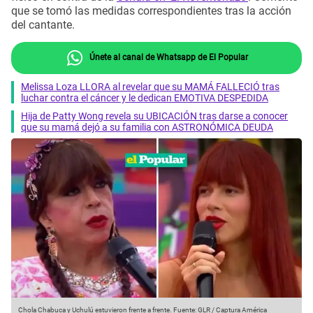
que se tomó las medidas correspondientes tras la acción
del cantante.
Únete al canal de Whatsapp de El Popular
Melissa Loza LLORA al revelar que su MAMÁ FALLECIÓ tras
luchar contra el cáncer y le dedican EMOTIVA DESPEDIDA
Hija de Patty Wong revela su UBICACIÓN tras darse a conocer
que su mamá dejó a su familia con ASTRONÓMICA DEUDA
Chola Chabuca y Uchulú estuvieron frente a frente.
Fuente: GLR / Captura América