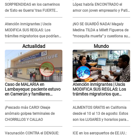
SORPRENDIDAS en los camerinos
López habría ENCONTRADO el
de ‘Esto es Guerra’ tras FUERTE
amor con joven empresario y Pati
ENFRENTAMIENTO con Gabriel
Lorena la ECHA en VIVO
Moisés: “Gracias”
Atención inmigrantes | Uscis
¡NO SE GUARDÓ NADA! Magaly
MODIFICA SUS REGLAS: Los
Medina TILDA a Milett Figueroa de
trámites migratorios que podrían
“mosquita muerta” y cuestiona su
necesitar tu prueba de ADN
RECONCILIACIÓN con Marcelo
Actualidad
Mundo
Tinelli en TV argentina
Caso de MALARIA en
Atención inmigrantes | Uscis
Lambayeque: paciente estuvo
MODIFICA SUS REGLAS: Los
en Camerún y familiares
trámites migratorios que
denuncian demora en
podrían necesitar tu prueba de
tratamiento
ADN
¡Pescado más CARO! Oleaje
ALIMENTOS GRATIS en California
anómalo golpea terminales de
desde el 10 al 13 de agosto: Estos
CHORRILLOS Y CALLAO
son los LUGARES y horarios para
recibir la ayuda
Vacunación CONTRA el DENGUE:
ICE en los aeropuertos de EE.UU.: